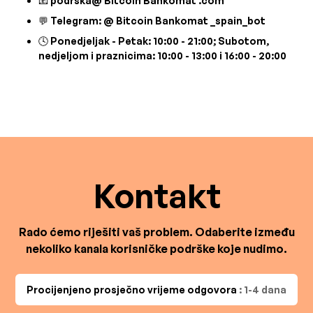
📧 podrška@ Bitcoin Bankomat .com
💬 Telegram: @ Bitcoin Bankomat _spain_bot
🕓 Ponedjeljak - Petak: 10:00 - 21:00; Subotom,
nedjeljom i praznicima: 10:00 - 13:00 i 16:00 - 20:00
Kontakt
Rado ćemo riješiti vaš problem. Odaberite između
nekoliko kanala korisničke podrške koje nudimo.
Procijenjeno prosječno vrijeme odgovora
: 1-4 dana