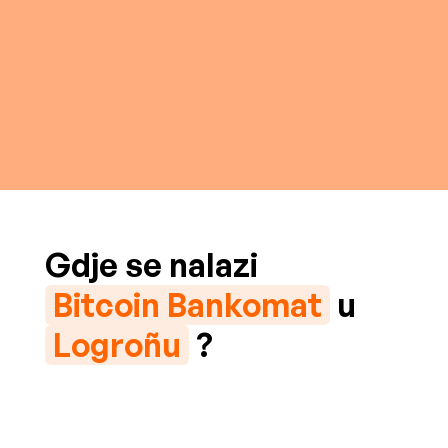
Gdje se nalazi
Bitcoin Bankomat
u
Logroñu
?