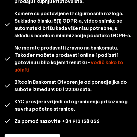
prodaju i kupnju kriptovaluta.
Kamere su postavljene iz sigurnosnih razloga.
Sukladno članku 5(1) GDPR-a, video snimke se
automatski brišu kada više nisu potrebne, u
skladu s načelom minimizacije podataka GDPR-a.
Ne morate prodavati izravno na bankomatu.
Također možete prodavati online i podizati
gotovinu u bilo kojem trenutku -
vodič kako to
učiniti
Bitcoin Bankomat Otvoren je od ponedjeljka do
subote između 9:00 i 22:00 sata.
KYC provjera vrijedi od ograničenja prikazanog
na vrhu početne stranice.
Za pomoć nazovite
+34 912 158 056