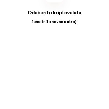
Odaberite kriptovalutu
i umetnite novac u stroj.
2
3