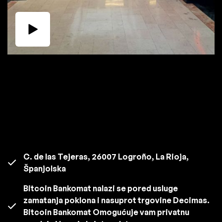
C. de las Tejeras, 26007 Logroño, La Rioja,
Španjolska
Bitcoin Bankomat nalazi se pored usluge
zamatanja poklona i nasuprot trgovine Decimas.
Bitcoin Bankomat Omogućuje vam privatnu