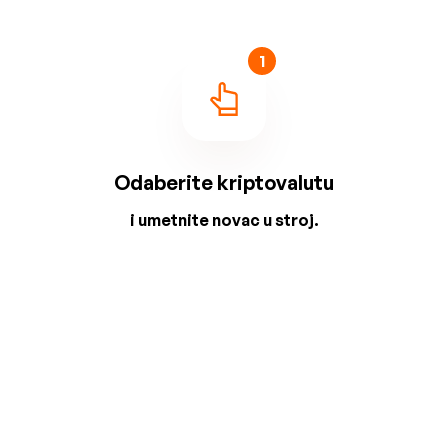
1
Odaberite kriptovalutu
i umetnite novac u stroj.
2