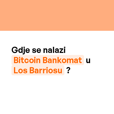
Gdje se nalazi
Bitcoin Bankomat
u
Los Barriosu
?