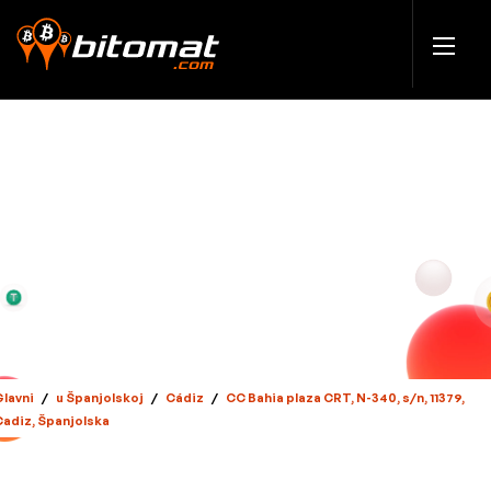
Glavni
/
u Španjolskoj
/
Cádiz
/
CC Bahia plaza CRT, N-340, s/n, 11379,
Cadiz, Španjolska