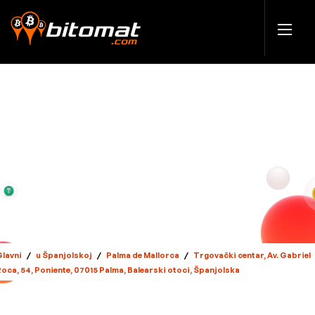
Glavni
/
u Španjolskoj
/
Palma de Mallorca
/
Trgovački centar, Av. Gabriel
oca, 54, Poniente, 07015 Palma, Balearski otoci, Španjolska