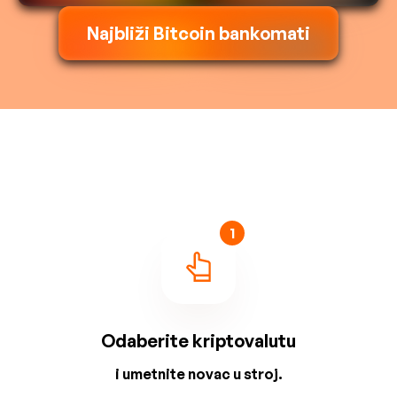
Najbliži Bitcoin bankomati
1
Odaberite kriptovalutu
i umetnite novac u stroj.