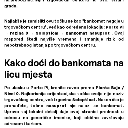
grada.
Najlakše je zamisliti ovu točku ne kao "bankomat negdje u
trgovačkom centru", već kao određenu lokaciju:
Porto Pi
→ razina 0 → Soloptical → bankomat nasuprot
. Ovaj
raspored štedi najviše vremena i smanjuje rizik od
nepotrebnog lutanja po trgovačkom centru.
Kako doći do bankomata na
licu mjesta
Po ulasku u Porto Pi, krenite ravno prema
Planta Baja /
Nivel 0.
Najkorisnija orijentacijska točka ovdje nije naziv
trgovačkog centra, već trgovina
Soloptical
. Nakon što je
pronađete, točno
nasuprot nje
nalazi se bankomat.
Upravo taj lokalni detalj daje ovoj stranici prednost u
odnosu na generičke imenike, koji obično završavaju
adresom i kartom.