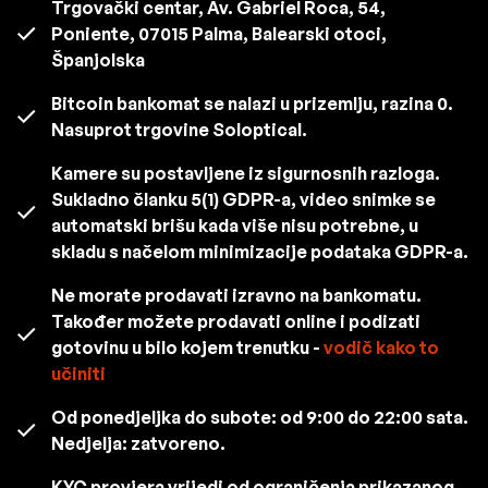
Trgovački centar, Av. Gabriel Roca, 54,
Poniente, 07015 Palma, Balearski otoci,
Španjolska
Bitcoin bankomat se nalazi u prizemlju, razina 0.
Nasuprot trgovine Soloptical.
Kamere su postavljene iz sigurnosnih razloga.
Sukladno članku 5(1) GDPR-a, video snimke se
automatski brišu kada više nisu potrebne, u
skladu s načelom minimizacije podataka GDPR-a.
Ne morate prodavati izravno na bankomatu.
Također možete prodavati online i podizati
gotovinu u bilo kojem trenutku -
vodič kako to
učiniti
Od ponedjeljka do subote: od 9:00 do 22:00 sata.
Nedjelja: zatvoreno.
KYC provjera vrijedi od ograničenja prikazanog