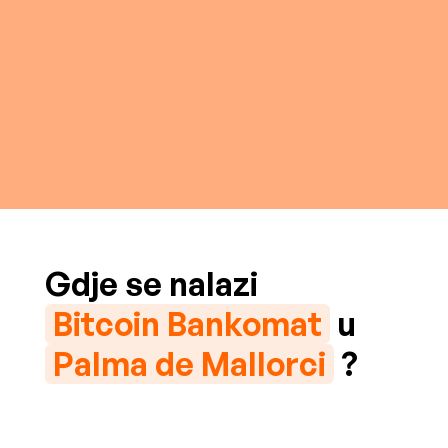
Gdje se nalazi
Bitcoin Bankomat
u
Palma de Mallorci
?