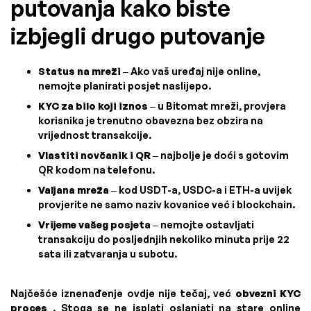
putovanja kako biste
izbjegli drugo putovanje
Status na mreži
– Ako vaš uređaj nije online,
nemojte planirati posjet naslijepo.
KYC za bilo koji iznos
– u Bitomat mreži, provjera
korisnika je trenutno obavezna bez obzira na
vrijednost transakcije.
Vlastiti novčanik i QR
– najbolje je doći s gotovim
QR kodom na telefonu.
Valjana mreža
– kod USDT-a, USDC-a i ETH-a uvijek
provjerite ne samo naziv kovanice već i blockchain.
Vrijeme vašeg posjeta
– nemojte ostavljati
transakciju do posljednjih nekoliko minuta prije 22
sata ili zatvaranja u subotu.
Najčešće iznenađenje ovdje nije tečaj, već
obvezni KYC
proces
. Stoga se ne isplati oslanjati na stare online