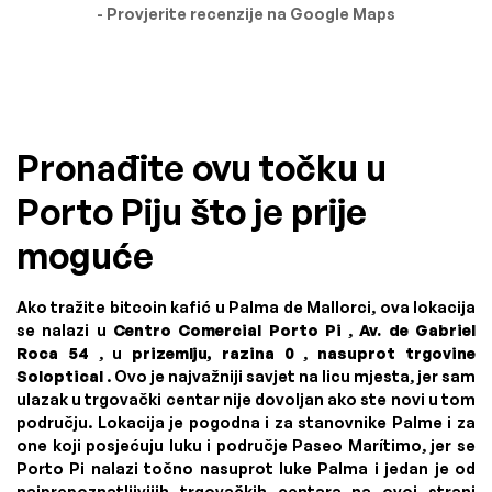
- Provjerite recenzije na Google Maps
Pronađite ovu točku u
Porto Piju što je prije
moguće
Ako tražite bitcoin kafić u Palma de Mallorci, ova lokacija
se nalazi u
Centro Comercial Porto Pi
,
Av. de Gabriel
Roca 54
, u
prizemlju, razina 0
,
nasuprot trgovine
Soloptical
. Ovo je najvažniji savjet na licu mjesta, jer sam
ulazak u trgovački centar nije dovoljan ako ste novi u tom
području. Lokacija je pogodna i za stanovnike Palme i za
one koji posjećuju luku i područje Paseo Marítimo, jer se
Porto Pi nalazi točno nasuprot luke Palma i jedan je od
najprepoznatljivijih trgovačkih centara na ovoj strani