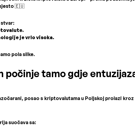
jesto 🇪🇺
stvar:
ptovalute.
logije je vrlo visoka.
 samo pola slike.
m počinje tamo gdje entuzija
razočarani, posao s kriptovalutama u Poljskoj prolazi kro
ija suočava sa: