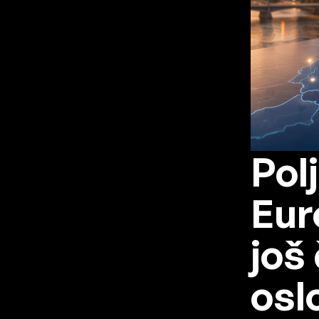
Pol
Eur
još
osl