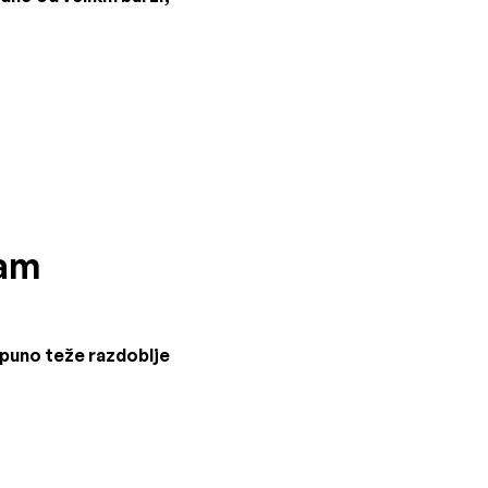
zam
z puno teže razdoblje