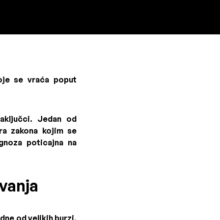
koje se vraća poput
aključci. Jedan od
ora zakona kojim se
gnoza poticajna na
ovanja
dne od velikih burzi,