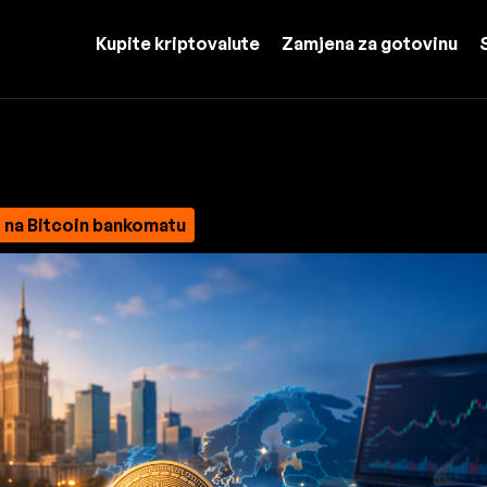
Kupite kriptovalute
Zamjena za gotovinu
 na Bitcoin bankomatu