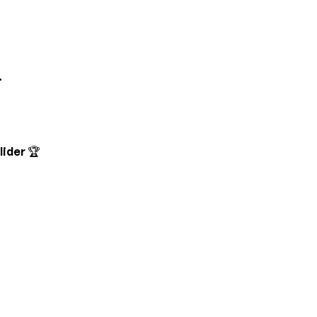
.
lider 🏆