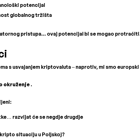
nološki potencijal
nost globalnog tržišta
atornog pristupa... ovaj potencijal bi se mogao protraćiti
ci
ma s usvajanjem kriptovaluta – naprotiv, mi smo europski 
o okruženje
.
jeni:
vrtke… razvijat će se negdje drugdje
kripto situaciju u Poljskoj?