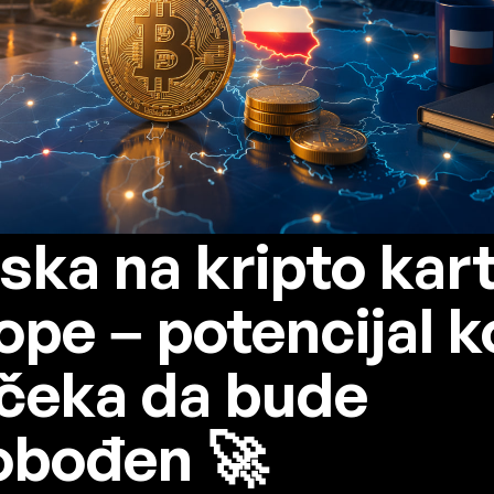
jska na kripto kart
ope – potencijal ko
 čeka da bude
obođen 🚀