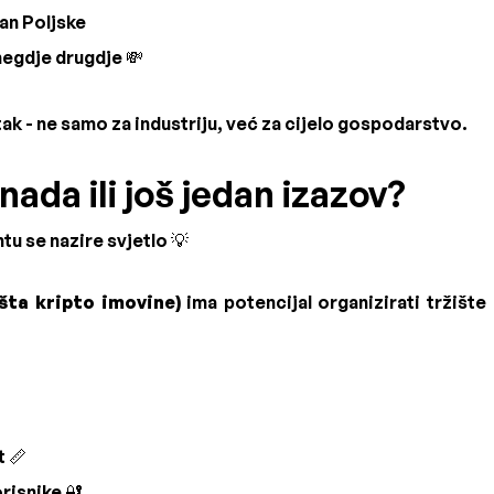
van Poljske
negdje drugdje 💸
ak - ne samo za industriju, već za cijelo gospodarstvo.
nada ili još jedan izazov?
u se nazire svjetlo 💡
šta kripto imovine)
ima potencijal organizirati tržište 
t 📏
risnike 🔐