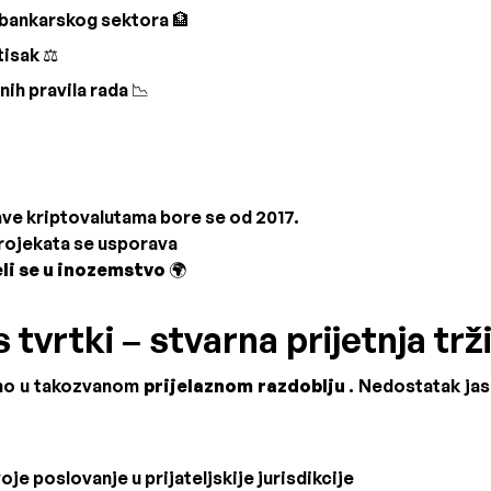
 bankarskog sektora 🏦
tisak ⚖️
ih pravila rada 📉
ave kriptovalutama bore se od 2017.
projekata se usporava
eli se u inozemstvo
🌍
 tvrtki – stvarna prijetnja trž
imo u takozvanom
prijelaznom razdoblju
. Nedostatak jas
oje poslovanje u prijateljskije jurisdikcije