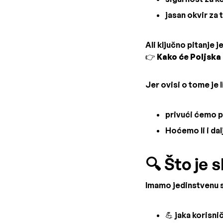
jasan okvir za t
Ali ključno pitanje je
👉
Kako će Poljska
Jer ovisi o tome je l
privući ćemo p
Hoćemo li i da
🔍 Što je 
Imamo jedinstvenu s
💪 jaka korisni