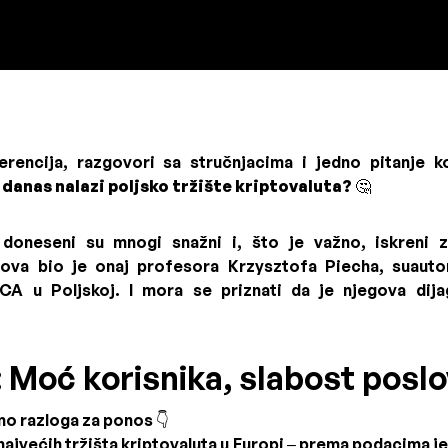
rencija, razgovori sa stručnjacima i jedno pitanje 
 danas nalazi poljsko tržište kriptovaluta?
🤔
doneseni su mnogi snažni i, što je važno, iskreni z
lasova bio je onaj profesora Krzysztofa Piecha, suaut
CA u Poljskoj. I mora se priznati da je njegova dija
: Moć korisnika, slabost posl
mo razloga za ponos 👇
najvećih tržišta kriptovaluta u Europi – prema podacima je