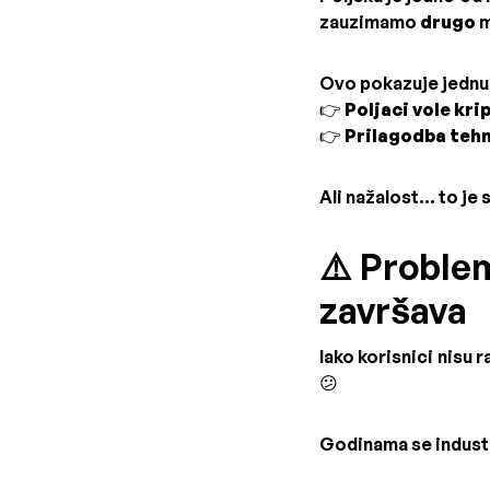
zauzimamo
drugo
m
Ovo pokazuje jednu 
👉
Poljaci vole kri
👉
Prilagodba tehno
Ali nažalost... to je
⚠️ Proble
završava
Iako korisnici nisu 
😕
Godinama se industr