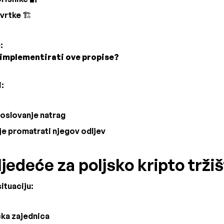
vrtke 🏗️
:
 implementirati ove propise?
i:
oslovanje natrag
lje promatrati njegov odljev
sljedeće za poljsko kripto trži
ituaciju:
čka zajednica