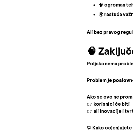
🧠 ogroman teh
🌍 rastuća važ
Ali bez pravog regul
🧠 Zaključ
Poljska nema proble
Problem je
poslovn
Ako se ovo ne promi
👉 korisnici će biti
👉 ali inovacije i t
💬 Kako ocjenjujete 