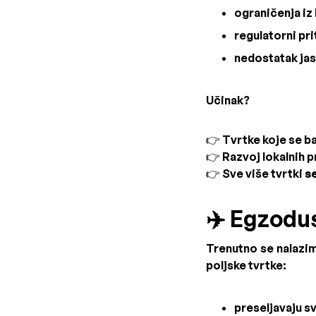
ograničenja iz
regulatorni pri
nedostatak jasn
Učinak?
👉 Tvrtke koje se b
👉 Razvoj lokalnih 
👉 Sve više tvrtki
s
✈️ Egzodus
Trenutno se nalaz
poljske tvrtke:
preseljavaju sv