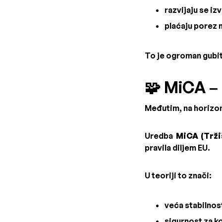
razvijaju se iz
plaćaju porez 
To je ogroman gubit
🧩 MiCA – 
Međutim, na horizont
Uredba
MiCA (Trži
pravila diljem EU.
U teoriji to znači:
veća stabilnos
sigurnost za ko