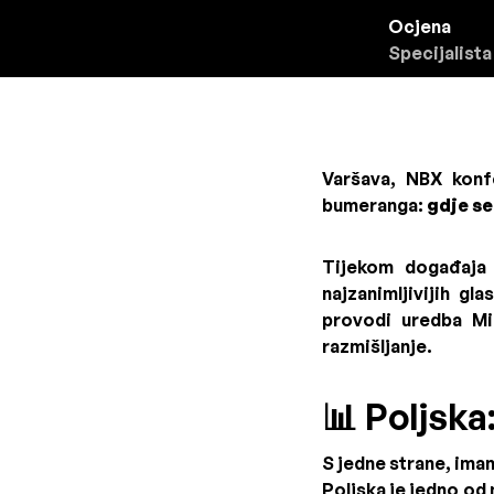
Ocjena
Specijalista
Varšava, NBX konfe
bumeranga:
gdje se
Tijekom događaja 
najzanimljivijih g
provodi uredba Mi
razmišljanje.
📊 Poljska
S jedne strane, ima
Poljska je jedno od 