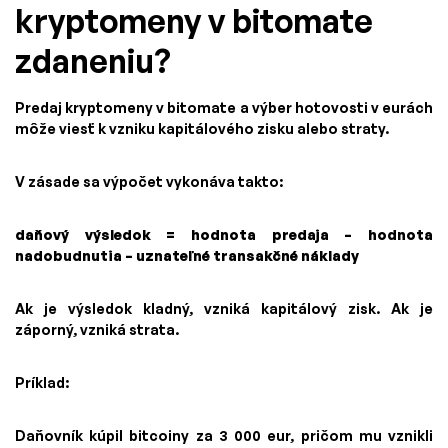
kryptomeny v bitomate
zdaneniu?
Predaj kryptomeny v bitomate a výber hotovosti v eurách
môže viesť k vzniku kapitálového zisku alebo straty.
V zásade sa výpočet vykonáva takto:
daňový výsledok = hodnota predaja – hodnota
nadobudnutia – uznateľné transakčné náklady
Ak je výsledok kladný, vzniká kapitálový zisk. Ak je
záporný, vzniká strata.
Príklad:
Daňovník kúpil bitcoiny za 3 000 eur, pričom mu vznikli