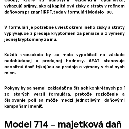
vykazujú príjmy, ako aj kapitálové zisky a straty v ročnom
daňovom priznaní IRPF, teda v formulári Modelo 100.
V formulári je potrebné uviesť okrem iného zisky a straty
vyplývajúce z predaja kryptomien za peniaze a z výmeny
jednej kryptomeny za inú.
Každá transakcia by sa mala vypočítať na základe
nadobúdacej a predajnej hodnoty. AEAT stanovuje
osobitnú časť týkajúcu sa predaja a výmeny virtuálnych
mien.
Pokyny by sa nemali zakladať na číslach konkrétnych polí
zo starých verzií formulára, pretože rozloženie a
číslovanie polí sa môže medzi jednotlivými daňovými
kampaňami meniť.
Model 714 – majetková daň