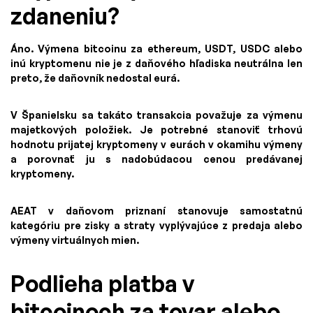
zdaneniu?
Áno. Výmena bitcoinu za ethereum, USDT, USDC alebo
inú kryptomenu nie je z daňového hľadiska neutrálna len
preto, že daňovník nedostal eurá.
V Španielsku sa takáto transakcia považuje za výmenu
majetkových položiek. Je potrebné stanoviť trhovú
hodnotu prijatej kryptomeny v eurách v okamihu výmeny
a porovnať ju s nadobúdacou cenou predávanej
kryptomeny.
AEAT v daňovom priznaní stanovuje samostatnú
kategóriu pre zisky a straty vyplývajúce z predaja alebo
výmeny virtuálnych mien.
Podlieha platba v
bitcoinoch za tovar alebo