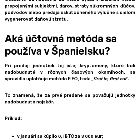
prepojenými subjektmi, darov, straty súkromných kľúčov,
podvodov alebo predaja uskutočneného výlučne s cieľom
vygenerovať daňovú stratu.
Aká účtovná metóda sa
používa v Španielsku?
Pri predaji jednotiek tej istej kryptomeny, ktoré boli
nadobudnuté v rôznych časových okamihoch, sa
spravidla uplatňuje metóda FIFO, teda
„first in, first out
“.
To znamená, že za prvé predané sa považujú jednotky
nadobudnuté najskôr.
Príklad:
v januári sa kúpilo 0,1 BTC za 3 000 eur;