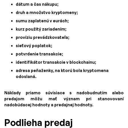
dátum a čas nákupu;
druh a množstvo kryptomeny;
sumu zaplatenú v eurách;
kurz použitý zariadením;
províziu prevádzkovateľa;
sieťový poplatok;
potvrdenie transakcie;
identifikátor transakcie v blockchainu;
adresa peňaženky, na ktorú bola kryptomena
odoslaná.
Náklady priamo súvisiace s nadobudnutím alebo
predajom môžu mať význam pri stanovovaní
nadobúdacej hodnoty a predajnej hodnoty.
Podlieha predaj