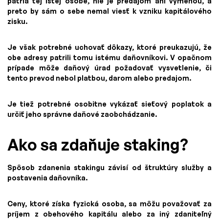
patria tej istej osobe, nie je predajom ani výmenou, a
preto by sám o sebe nemal viesť k vzniku kapitálového
zisku.
Je však potrebné uchovať dôkazy, ktoré preukazujú, že
obe adresy patrili tomu istému daňovníkovi. V opačnom
prípade môže daňový úrad požadovať vysvetlenie, či
tento prevod nebol platbou, darom alebo predajom.
Je tiež potrebné osobitne vykázať sieťový poplatok a
určiť jeho správne daňové zaobchádzanie.
Ako sa zdaňuje staking?
Spôsob zdanenia stakingu závisí od štruktúry služby a
postavenia daňovníka.
Ceny, ktoré získa fyzická osoba, sa môžu považovať za
príjem z obehového kapitálu alebo za iný zdaniteľný