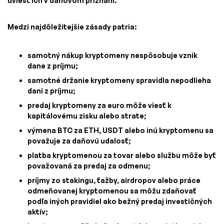
uviesť ich v daňovom priznaní.
Medzi najdôležitejšie zásady patria:
samotný nákup kryptomeny nespôsobuje vznik
dane z príjmu;
samotné držanie kryptomeny spravidla nepodlieha
dani z príjmu;
predaj kryptomeny za euro môže viesť k
kapitálovému zisku alebo strate;
výmena BTC za ETH, USDT alebo inú kryptomenu sa
považuje za daňovú udalosť;
platba kryptomenou za tovar alebo službu môže byť
považovaná za predaj za odmenu;
príjmy zo stakingu, ťažby, airdropov alebo práce
odmeňovanej kryptomenou sa môžu zdaňovať
podľa iných pravidiel ako bežný predaj investičných
aktív;