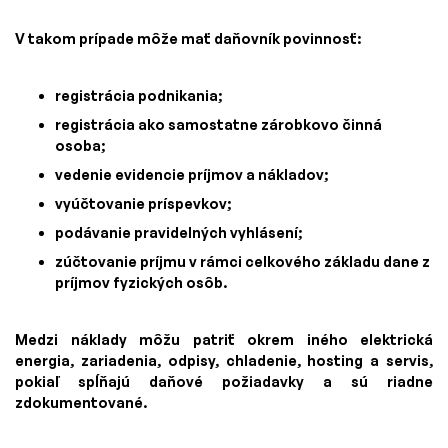
V takom prípade môže mať daňovník povinnosť:
registrácia podnikania;
registrácia ako samostatne zárobkovo činná
osoba;
vedenie evidencie príjmov a nákladov;
vyúčtovanie príspevkov;
podávanie pravidelných vyhlásení;
zúčtovanie príjmu v rámci celkového základu dane z
príjmov fyzických osôb.
Medzi náklady môžu patriť okrem iného elektrická
energia, zariadenia, odpisy, chladenie, hosting a servis,
pokiaľ spĺňajú daňové požiadavky a sú riadne
zdokumentované.