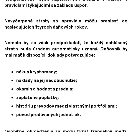
pravidlami týkajúcimi sa základu úspor.
Nevyčerpané straty sa spravidla môžu preniesť do
nasledujúcich štyroch daňových rokov.
Nemalo by sa však predpokladať, že každý nahlásený
strata bude úradom automaticky uznaný. Daňovník by
mal mať k dispozícii doklady potvrdzujúce:
nákup kryptomeny;
náklady na jej nadobudnutie;
okamih a hodnota predaja;
zaplatené poplatky;
históriu prevodov medzi vlastnými portfóliami;
pôvod predávaných jednotiek.
Osobitné obmedzenia sa môžu týkať transakcií medzi