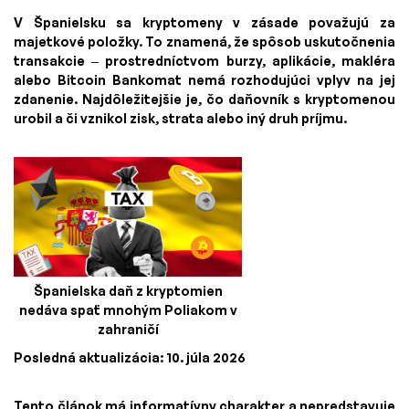
V Španielsku sa kryptomeny v zásade považujú za
majetkové položky. To znamená, že spôsob uskutočnenia
transakcie – prostredníctvom burzy, aplikácie, makléra
alebo Bitcoin Bankomat nemá rozhodujúci vplyv na jej
zdanenie. Najdôležitejšie je, čo daňovník s kryptomenou
urobil a či vznikol zisk, strata alebo iný druh príjmu.
Španielska daň z kryptomien
nedáva spať mnohým Poliakom v
zahraničí
Posledná aktualizácia: 10. júla 2026
Tento článok má informatívny charakter a nepredstavuje