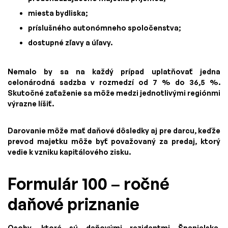
miesta bydliska;
príslušného autonómneho spoločenstva;
dostupné zľavy a úľavy.
Nemalo by sa na každý prípad uplatňovať jedna
celonárodná sadzba v rozmedzí od 7 % do 36,5 %.
Skutočné zaťaženie sa môže medzi jednotlivými regiónmi
výrazne líšiť.
Darovanie môže mať daňové dôsledky aj pre darcu, keďže
prevod majetku môže byť považovaný za predaj, ktorý
vedie k vzniku kapitálového zisku.
Formulár 100 – ročné
daňové priznanie
Osoby, ktoré sú daňovými rezidentmi Španielska,