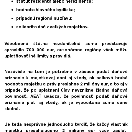
štatút rezidenta alebo nerezidenta;
hodnota hlavného bydliska;
prípadnú regionálnu zľavu;
solidarita daň z veľkých majetkov.
Všeobecná štátna nezdaniteľná suma predstavuje
spravidla 700 000 eur, autonómne regióny však môžu
uplatňovať iné limity a pravidlá.
Nezávisle na tom je potrebné v zásade podať daňové
priznanie k majetkovej dani aj vtedy, ak celková hrubá
hodnota majetku a práv presiahne 2 milióny eur, a to aj v
prípade, že po uplatnení úľav nevznikne žiadna daňová
povinnosť. AEAT uvádza, že povinnosť podať daňové
priznanie platí aj vtedy, ak je vypočítaná suma dane
kladná.
Je teda nesprávne jednoducho tvrdiť, že každý vlastník
majetku presahujúceho 2 milióny eur vždy zaplatí