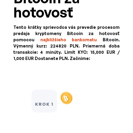
hotovosť
Tento krátky sprievodca vás prevedie procesom
predaja kryptomeny Bitcoin za hotovosť
pomocou
najbližšieho bankomatu
Bitcoin.
Výmenný kurz:
224820 PLN
. Priemerná doba
transakcie: 4 minúty.
Limit KYC:
15,000 EUR /
1,000 EUR
Dostanete
PLN
. Začnime:
KROK 1