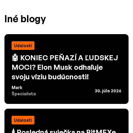
Iné blogy
Udalosti
🤖 KONIEC PEŇAZÍ A ĽUDSKEJ
MOCI? Elon Musk odhaľuje
svoju víziu budúcnosti!
Mark
30. júla 2026
Špecialista
Udalosti
🕯️ Posledná sviečka na BitMEXe.