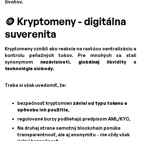
životov.
🪙 Kryptomeny - digitálna
suverenita
Kryptomeny vznikli ako reakcia na rastúcu centralizáciu a
kontrolu peňažných tokov. Pre mnohých sa stali
synonymom
nezávislosti
,
globálnej likvidity
a
technológie slobody
.
Treba si však uvedomiť, že:
bezpečnosť kryptomien
závisí od typu tokenu a
spôsobu ich použitia
,
regulované burzy podliehajú predpisom AML/KYC,
Na druhej strane samotný blockchain ponúka
transparentnosť, ale aj anonymitu – nie vždy však