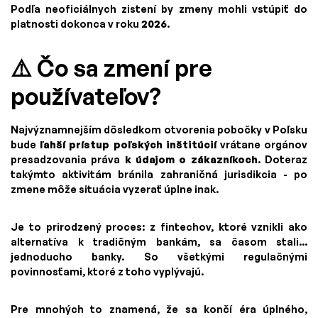
Podľa neoficiálnych zistení by zmeny mohli vstúpiť do
platnosti dokonca v roku
2026
.
⚠️ Čo sa zmení pre
používateľov?
Najvýznamnejším dôsledkom otvorenia pobočky v Poľsku
bude
ľahší prístup poľských inštitúcií
vrátane orgánov
presadzovania práva
k údajom o zákazníkoch
. Doteraz
takýmto aktivitám bránila zahraničná jurisdikcia - po
zmene môže situácia vyzerať úplne inak.
Je to prirodzený proces: z fintechov, ktoré vznikli ako
alternatíva k tradičným bankám, sa časom stali...
jednoducho banky. So všetkými regulačnými
povinnosťami, ktoré z toho vyplývajú.
Pre mnohých to znamená, že sa končí éra úplného,