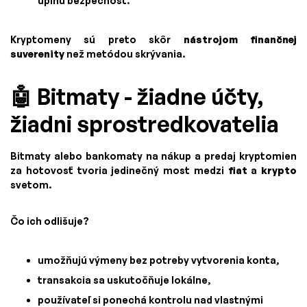
úplnú bezpečnosť.
Kryptomeny sú preto skôr
nástrojom finančnej
suverenity
než metódou skrývania.
🤖 Bitmaty - žiadne účty,
žiadni sprostredkovatelia
Bitmaty alebo bankomaty na nákup a predaj kryptomien
za hotovosť tvoria jedinečný most medzi
fiat
a
krypto
svetom.
Čo ich odlišuje?
umožňujú výmeny bez potreby vytvorenia konta,
transakcia sa uskutočňuje lokálne,
používateľ si ponechá kontrolu nad vlastnými