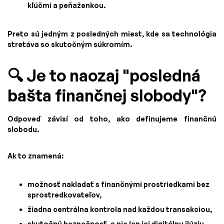
kľúčmi a peňaženkou.
Preto sú jedným z posledných miest, kde sa technológia
stretáva so skutočným súkromím.
🔍 Je to naozaj "posledná
bašta finančnej slobody"?
Odpoveď závisí od toho, ako definujeme finančnú
slobodu.
Ak to znamená:
možnosť nakladať s finančnými prostriedkami bez
sprostredkovateľov,
žiadna centrálna kontrola nad každou transakciou,
skutočnú bezpečnosť, a nie len jej digitálnu ilúziu,