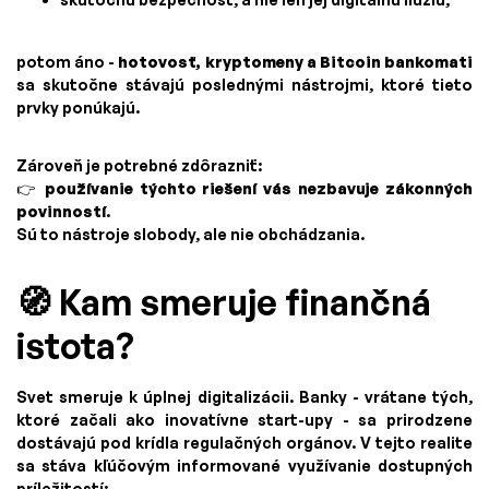
potom áno -
hotovosť, kryptomeny a Bitcoin bankomati
sa skutočne stávajú poslednými nástrojmi, ktoré tieto
prvky ponúkajú.
Zároveň je potrebné zdôrazniť:
👉
používanie týchto riešení vás nezbavuje zákonných
povinností
.
Sú to nástroje slobody, ale nie obchádzania.
🧭 Kam smeruje finančná
istota?
Svet smeruje k úplnej digitalizácii. Banky - vrátane tých,
ktoré začali ako inovatívne start-upy - sa prirodzene
dostávajú pod krídla regulačných orgánov. V tejto realite
sa stáva kľúčovým informované využívanie dostupných
príležitostí: