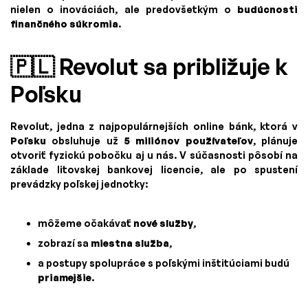
nielen o inováciách, ale predovšetkým o
budúcnosti
finančného súkromia
.
🇵🇱 Revolut sa približuje k
Poľsku
Revolut, jedna z najpopulárnejších online bánk, ktorá v
Poľsku
obsluhuje už
5 miliónov používateľov
, plánuje
otvoriť fyzickú pobočku aj u nás. V súčasnosti pôsobí na
základe litovskej bankovej licencie, ale po spustení
prevádzky poľskej jednotky:
môžeme očakávať
nové služby
,
zobrazí sa
miestna služba
,
a postupy spolupráce s poľskými inštitúciami budú
priamejšie
.