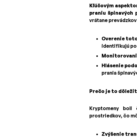
Kľúčovým aspekt
praniu špinavých 
vrátane prevádzkov
Overenie tot
identifikujú po
Monitorovani
Hlásenie podo
prania špinavý
Prečo je to dôleži
Kryptomeny boli 
prostriedkov, čo mô
Zvýšenie tran