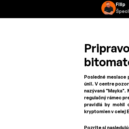
Filip
Špeci
Priprav
bitomat
Posledné mesiace pr
únii. V centre pozo
nazývaná "Mayka". M
regulačný rámec pre
pravidlá by mohli 
kryptomien v celej 
Pozrite si nasleduj