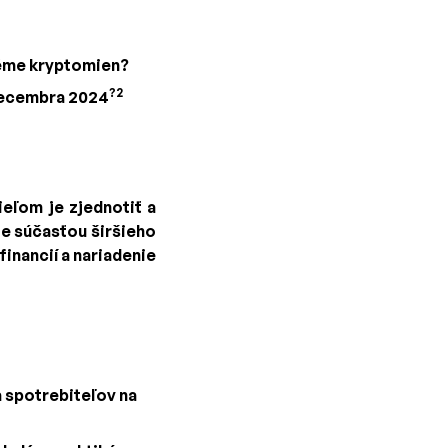
téme kryptomien?
?2
 decembra 2024
ieľom je zjednotiť a
Je súčasťou širšieho
financií a nariadenie
 spotrebiteľov na