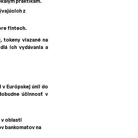
ekalým praktikám.
ývajúcich z
re fintech.
, tokeny viazané na
idlá ich vydávania a
 v Európskej únii do
adobudne účinnosť v
v oblasti
ov bankomatov na