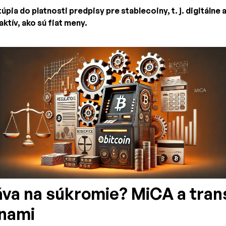
úpia do platnosti predpisy pre stablecoiny, t. j. digitálne 
ktív, ako sú fiat meny.
áva na súkromie? MiCA a tran
nami