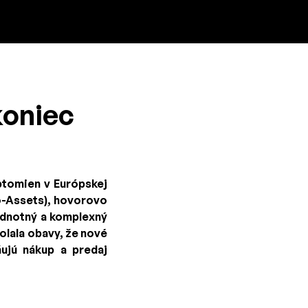
koniec
yptomien v Európskej
to-Assets), hovorovo
jednotný a komplexný
olala obavy, že nové
ňujú nákup a predaj