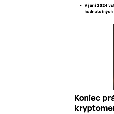
V
júni 2024
vst
hodnotu iných a
Koniec pr
kryptome