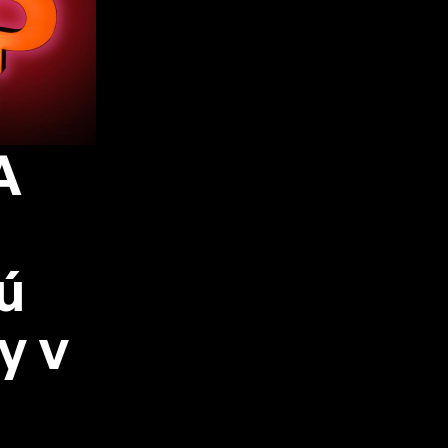
A
ú
y v