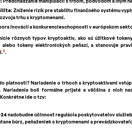
u
: Predchádzanie manipulácii s trhom, podvodom a iným n
ilita
: Zníženie rizík pre stabilitu finančného systému vypl
ozvoja trhu s kryptomenami.
pora inovácií a konkurencieschopnosti v európskom sekto
ície rôznych typov kryptoaktív, ako sú úžitkové tokeny
) alebo tokeny elektronických peňazí, a stanovuje prav
5
i.
.
o platnosti? Nariadenie o trhoch s kryptoaktívami vstúpi
. Nariadenia boli formálne prijaté a väčšina z nich n
 Konkrétne ide o tzv:
024
nadobudne účinnosť regulácia poskytovateľov služieb 
átane búrz, peňaženiek s kryptomenami a prevádzkovateľ