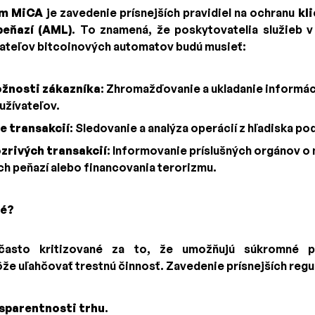
om MiCA
je zavedenie prísnejších pravidiel na ochranu
kl
peňazí (AML)
. To znamená, že poskytovatelia služieb v
ateľov bitcoinových automatov budú musieť:
ožnosti zákazníka
: Zhromažďovanie a ukladanie informáci
užívateľov.
e transakcií
: Sledovanie a analýza operácií z hľadiska po
zrivých transakcií
: Informovanie príslušných orgánov 
ch peňazí alebo financovania terorizmu.
té?
často kritizované za to, že umožňujú súkromné p
že uľahčovať trestnú činnosť. Zavedenie prísnejších regulá
sparentnosti trhu
.