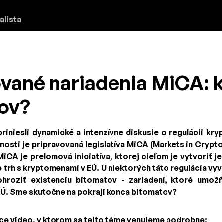
alista
ované nariadenia MiCA: 
ov?
iniesli dynamické a intenzívne diskusie o regulácii kr
rnosti je pripravovaná legislatíva MiCA (Markets in Cryp
iCA je prelomová iniciatíva, ktorej cieľom je vytvoriť 
 trh s kryptomenami v EÚ. U niektorých táto regulácia vyv
ohroziť existenciu bitomatov - zariadení, ktoré umož
EÚ. Sme skutočne na pokraji konca bitomatov?
úce video, v ktorom sa tejto téme venujeme podrobne: