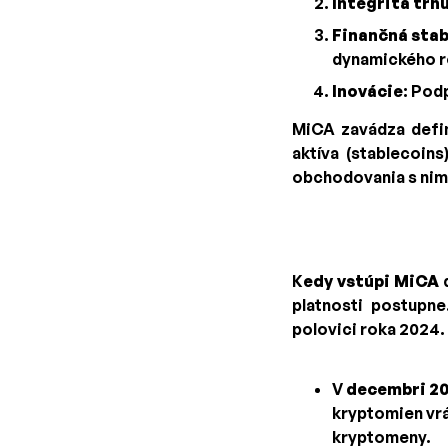
Integrita trh
Finančná stab
dynamického r
Inovácie
: Pod
MiCA zavádza defin
aktíva (stablecoins
obchodovania s nim
K
edy vstúpi MiCA
d
platnosti postupne
polovici roka 2024.
V
decembri 2
kryptomien vr
kryptomeny.