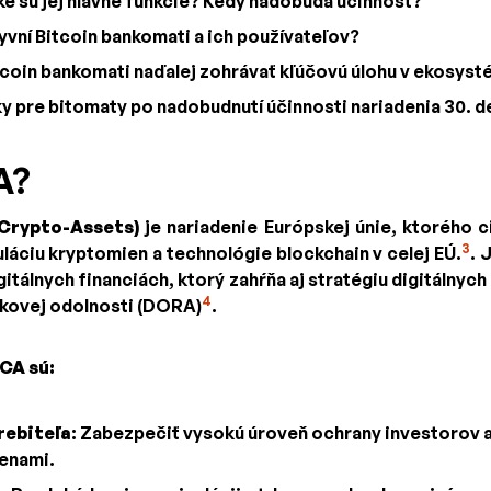
ké sú jej hlavné funkcie? Kedy nadobúda účinnosť?
vní Bitcoin bankomati a ich používateľov?
coin bankomati naďalej zohrávať kľúčovú úlohu v ekosys
ky pre bitomaty po nadobudnutí účinnosti nariadenia 30.
A?
Crypto-Assets)
je nariadenie Európskej únie, ktorého c
3
láciu kryptomien a technológie blockchain v celej EÚ.
. 
igitálnych financiách, ktorý zahŕňa aj stratégiu digitálnych 
4
zkovej odolnosti (DORA)
.
CA sú:
rebiteľa
: Zabezpečiť vysokú úroveň ochrany investorov a
menami.