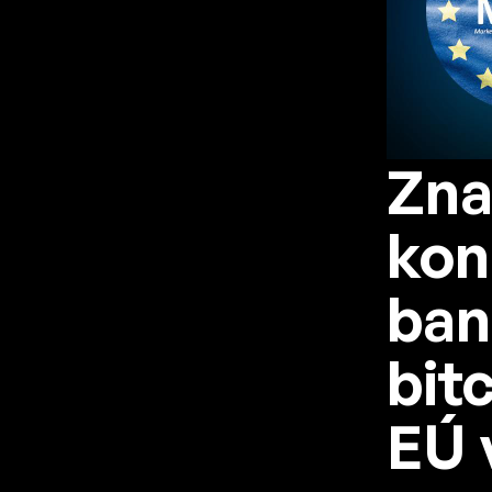
Zna
kon
ban
bit
EÚ 