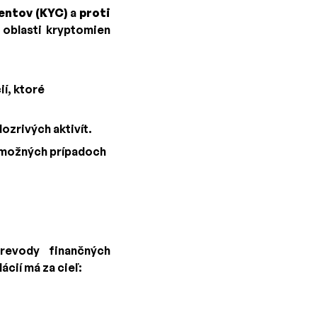
ientov (KYC)
a
proti
 oblasti kryptomien
í, ktoré
dozrivých aktivít.
o možných prípadoch
revody finančných
cií má za cieľ: