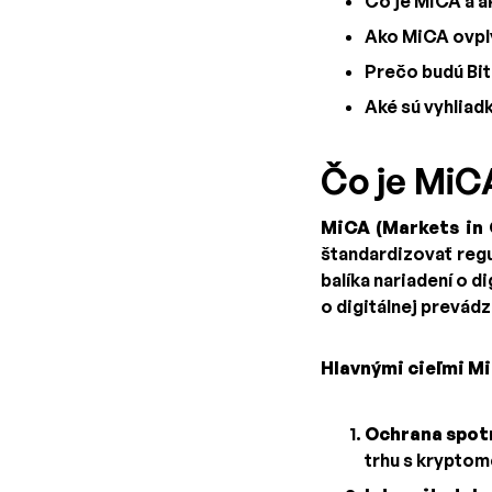
Čo je MiCA a a
Ako MiCA ovply
Prečo budú Bit
Aké sú vyhliad
Čo je MiC
MiCA (Markets in 
štandardizovať regu
balíka nariadení o d
o digitálnej prevád
Hlavnými cieľmi Mi
Ochrana spot
trhu s krypto