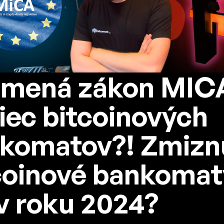
mená zákon MIC
iec bitcoinových
komatov?! Zmizn
coinové bankomat
v roku 2024?