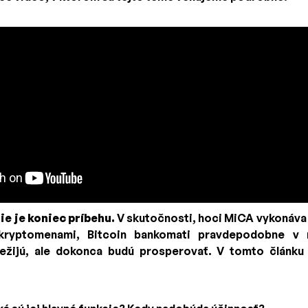
nie je koniec príbehu.
V skutočnosti, hoci MiCA vykonáv
 kryptomenami, Bitcoin bankomati pravdepodobne v
režijú, ale dokonca budú prosperovať. V tomto článk