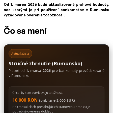
Od
1. marca 2026
budú aktualizované prahové hodnoty,
nad ktorými je pri používaní bankomatov v Rumunsku
vyžadované overenie totožnosti.
Čo sa mení
Aktualizácia
Stručné zhrnutie (Rumunsko)
Platné od
1. marca 2026
pre bankomaty prevádzkované
v Rumunsku.
Chcel by som overiť svoju totožnosť.
10 000 RON
(približne 2 000 EUR)
Pri transakciách presahujúcich stanovenú hranicu je
potrebné overenie dokladu.