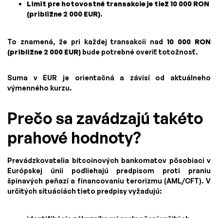
Limit pre hotovostné transakcie je tiež 10 000 RON
(približne 2 000 EUR).
To znamená, že pri každej transakcii nad
10 000 RON
(približne 2 000 EUR)
bude potrebné overiť totožnosť.
Suma v EUR je orientačná a závisí od aktuálneho
výmenného kurzu.
Prečo sa zavádzajú takéto
prahové hodnoty?
Prevádzkovatelia bitcoinových bankomatov pôsobiaci v
Európskej únii podliehajú predpisom proti praniu
špinavých peňazí a financovaniu terorizmu (AML/CFT). V
určitých situáciách tieto predpisy vyžadujú: