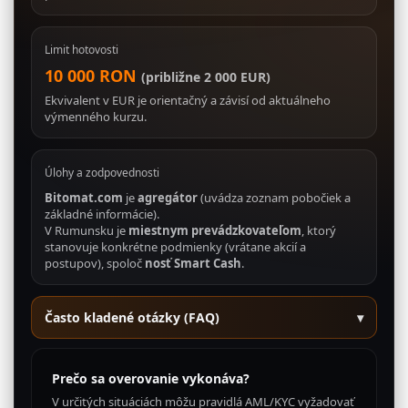
Limit hotovosti
10 000 RON
(približne 2 000 EUR)
Ekvivalent v EUR je orientačný a závisí od aktuálneho
výmenného kurzu.
Úlohy a zodpovednosti
Bitomat.com
je
agregátor
(uvádza zoznam pobočiek a
základné informácie).
V Rumunsku je
miestnym prevádzkovateľom
, ktorý
stanovuje konkrétne podmienky (vrátane akcií a
postupov), spoloč
nosť Smart Cash
.
Často kladené otázky (FAQ)
▾
Prečo sa overovanie vykonáva?
V určitých situáciách môžu pravidlá AML/KYC vyžadovať