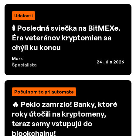
Udalosti
🕯️ Posledná sviečka na BitMEXe.
Éra veteránov kryptomien sa
chýli ku koncu
Mark
24. júla 2026
Špecialista
Počul som to pri automate
🔥 Peklo zamrzlo! Banky, ktoré
roky útočili na kryptomeny,
teraz samy vstupujú do
blockchainu!