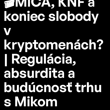
🎬MiCA, KNF a
koniec slobody
v
kryptomenách?
| Regulácia,
absurdita a
budúcnosť trhu
s Mikom