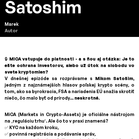
Satoshim
Marek
Autor
🔒
MiCA vstupuje do platnosti - a s ňou aj otázka: Je to
ešte ochrana investorov, alebo už útok na slobodu vo
svete kryptomien?
V dnešnej epizóde sa rozprávame s
Mikom Satošim
,
jedným z najznámejších hlasov poľskej krypto scény, o
tom, ako sa byrokracia, FSA a nariadenia EÚ snažia skrotiť
niečo, čo malo byť od prírody...
neskrotné
.
MiCA (Markets in Crypto-Assets) je oficiálne nástrojom
na „reguláciu trhu“. Ale čo to v praxi znamená?
✅ KYC na každom kroku,
✅ povinná registrácia a podávanie správ,