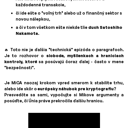
každodenné transakcie,
či ide ešte o "voľný trh" alebo už o finančný sektor s
novou nálepkou,
a či v tom všetkom ešte niekde tlie
duch Satoshiho
Nakamota
.
🔥 Toto nie je ďalšia "technická" epizóda o paragrafoch.
Je to rozhovor o
slobode, myšlienkach a hraniciach
kontroly, ktoré
sa posúvajú čoraz ďalej - často v mene
"bezpečnosti".
Je MiCA naozaj krokom vpred smerom k stabilite trhu,
alebo ide skôr o
európsky náhubok pre kryptografiu
?
Presvedčte sa sami, vypočujte si Mikove argumenty a
posúďte, či Únia práve prekročila ďalšiu hranicu.