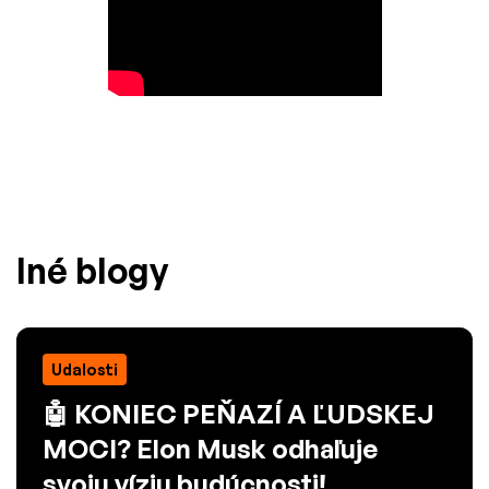
Iné blogy
Udalosti
🤖 KONIEC PEŇAZÍ A ĽUDSKEJ
MOCI? Elon Musk odhaľuje
svoju víziu budúcnosti!