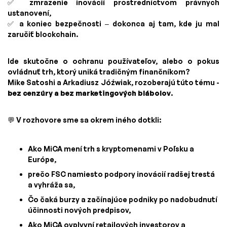
✅ zmrazenie inovácií prostredníctvom právnych
ustanovení,
✅ a koniec bezpečnosti – dokonca aj tam, kde ju mal
zaručiť blockchain.
Ide skutočne o ochranu používateľov, alebo o pokus
ovládnuť trh, ktorý uniká tradičným finančníkom?
Mike Satoshi a Arkadiusz Jóźwiak, rozoberajú túto tému -
bez cenzúry a bez marketingových blábolov
.
💬 V rozhovore sme sa okrem iného dotkli:
Ako MiCA mení trh s kryptomenami v Poľsku a
Európe,
prečo FSC namiesto podpory inovácií radšej trestá
a vyhráža sa,
Čo čaká burzy a začínajúce podniky po nadobudnutí
účinnosti nových predpisov,
Ako MiCA ovplyvní retailových investorov a