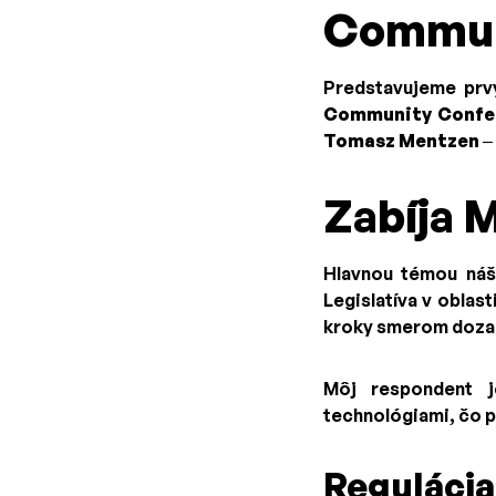
Communi
Predstavujeme prv
Community Confe
Tomasz Mentzen
–
Zabíja 
Hlavnou témou ná
Legislatíva v oblast
kroky smerom dozad
Môj respondent
technológiami, čo p
Regulácia