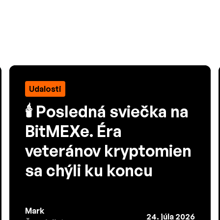
Udalosti
🕯️ Posledná sviečka na
BitMEXe. Éra
veteránov kryptomien
sa chýli ku koncu
Mark
24. júla 2026