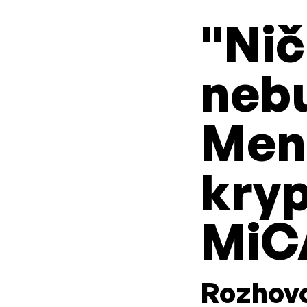
"Nič
neb
Ment
kryp
MiC
Rozhovo