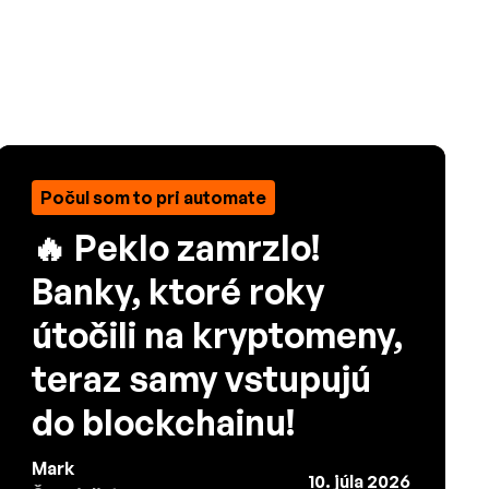
Počul som to pri automate
🔥 Peklo zamrzlo!
Banky, ktoré roky
útočili na kryptomeny,
teraz samy vstupujú
do blockchainu!
Mark
10. júla 2026