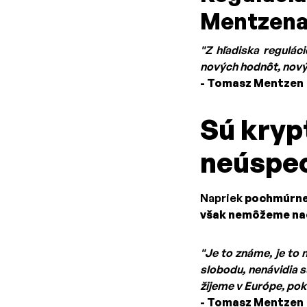
Mentzen
"Z hľadiska regulác
nových hodnôt, novýc
- Tomasz Mentzen
Sú kryp
neúspe
Napriek
pochmúrne
však nemôžeme nad
"Je to známe, je to 
slobodu, nenávidia 
žijeme v Európe, po
- Tomasz Mentzen