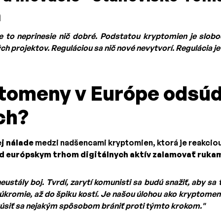
a
ie to neprinesie nič dobré. Podstatou kryptomien je slobo
h projektov. Reguláciou sa nič nové nevytvorí. Regulácia je 
tomeny v Európe odsú
ch?
j nálade
medzi nadšencami kryptomien, ktorá je reakciou
 európskym trhom digitálnych aktív zalamovať rukami
neustály boj. Tvrdí, zarytí komunisti sa budú snažiť, aby sa 
súkromie, až do špiku kostí. Je našou úlohou ako kryptomen
kúsiť sa nejakým spôsobom brániť proti týmto krokom."