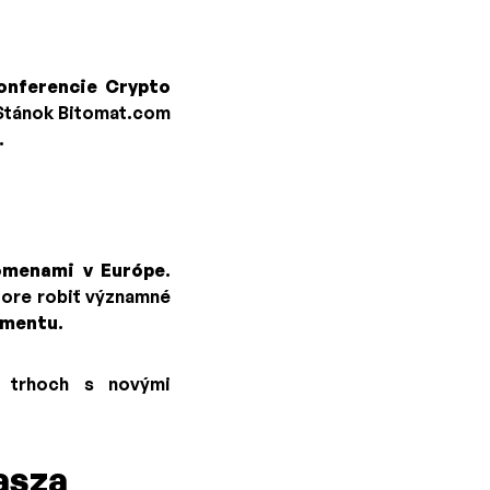
onferencie Crypto
tánok Bitomat.com
.
tomenami v Európe
.
tore robiť významné
amentu
.
trhoch s novými
asza