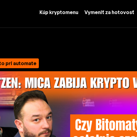
Kúp kryptomenu
Vymeniť za hotovosť
to pri automate