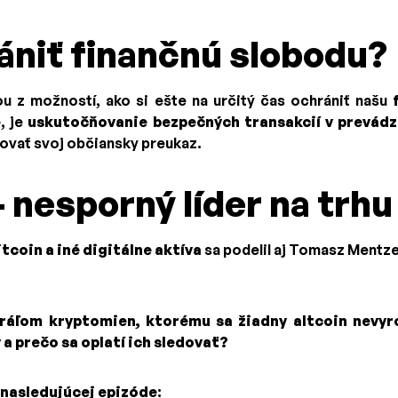
ániť finančnú slobodu?
 z možností, ako si ešte na určitý čas ochrániť našu
e
, je
uskutočňovanie bezpečných transakcií v prevád
ovať svoj občiansky preukaz.
- nesporný líder na trhu
itcoin a iné digitálne aktíva
sa podelil aj Tomasz Mentze
ráľom kryptomien, ktorému sa žiadny altcoin nevyr
 a prečo sa oplatí ich sledovať?
 nasledujúcej epizóde
: