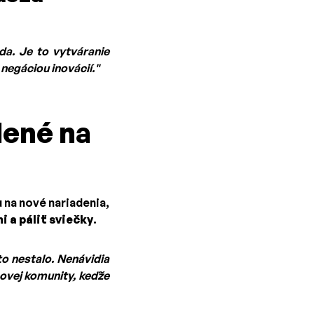
da. Je to vytváranie
negáciou inovácií."
dené na
 na nové nariadenia,
 a páliť sviečky
.
to nestalo. Nenávidia
ovej komunity, keďže