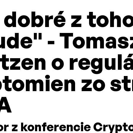
 dobré z toh
ude" - Tomas
zen o regulá
tomien zo st
A
r z konferencie Crypt