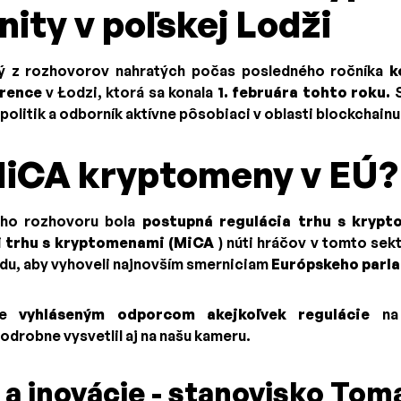
ty v poľskej Lodži
ý z rozhovorov nahratých počas posledného ročníka
k
rence
v Łodzi, ktorá sa konala
1. februára tohto roku.
S
 politik a odborník aktívne pôsobiaci v oblasti blockchainu
MiCA kryptomeny v EÚ?
šho rozhovoru bola
postupná regulácia trhu s kryp
i
trhu s kryptomenami (MiCA
) núti hráčov v tomto sek
u, aby vyhoveli najnovším smerniciam
Európskeho parl
 je
vyhláseným odporcom akejkoľvek regulácie
na 
odrobne vysvetlil aj na našu kameru.
 a inovácie - stanovisko Tom