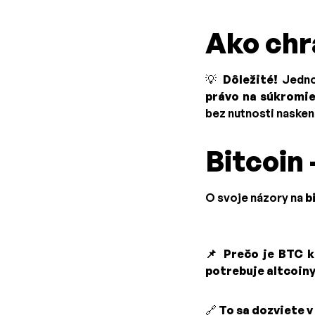
Ako chr
💡
Dôležité!
Jednou
právo na súkromi
bez nutnosti nasken
Bitcoin 
O svoje názory na
b
📌
Prečo je BTC k
potrebuje altcoiny
🔗
To sa dozviete v