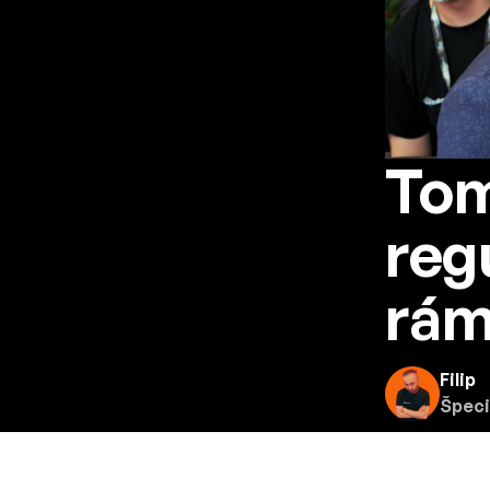
Tom
reg
rám
Filip
Špeci