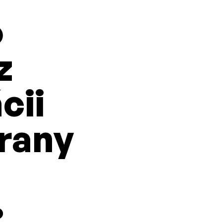
o
z
cii
rany
o