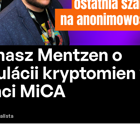
asz Mentzen o
ulácii kryptomien
ci MiCA
alista