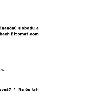
finančnú slobodu a
zkach Bitomat.com
n.
ovná?
📌
Na čo trh