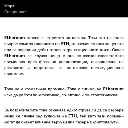
Марк
Специалист
Ethereum отново е на устата на пазара. Този път не става
въпрос само за графиката на ETH, за временен скок на цената
или за поредния дебат относно транзакционните такси. Около
Ethereum се случва нещо много по-важно: екосистемата
преминава през фаза на реорганизация, съкращаване на
разходите и подготовка за по-широко институционално
приемане.
Това не е козметична промяна. Това е сигнал, че Ethereum
иска да работи по-ефективно, по-евтино и по-стратегически.
За потребителите това означава едно: струва си да се разбере
какво се случва зад кулисите на ETH, тъй като тези промени
могат да окажат влияние върху целия пазар на криптовалути.