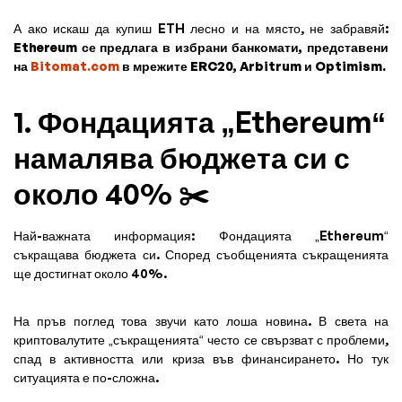
А ако искаш да купиш ETH лесно и на място, не забравяй:
Ethereum се предлага в избрани банкомати, представени
на
Bitomat.com
в мрежите ERC20, Arbitrum и Optimism.
1. Фондацията „Ethereum“
намалява бюджета си с
около 40% ✂️
Най-важната информация: Фондацията „Ethereum“
съкращава бюджета си. Според съобщенията съкращенията
ще достигнат около 40%.
На пръв поглед това звучи като лоша новина. В света на
криптовалутите „съкращенията“ често се свързват с проблеми,
спад в активността или криза във финансирането. Но тук
ситуацията е по-сложна.