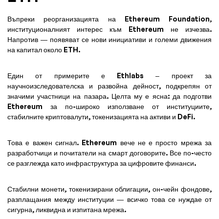
Въпреки реорганизацията на Ethereum Foundation,
институционалният интерес към Ethereum не изчезва.
Напротив — появяват се нови инициативи и големи движения
на капитал около ETH.
Един от примерите е Ethlabs – проект за
научноизследователска и развойна дейност, подкрепян от
значими участници на пазара. Целта му е ясна: да подготви
Ethereum за по-широко използване от институциите,
стабилните криптовалути, токенизацията на активи и DeFi.
Това е важен сигнал. Ethereum вече не е просто мрежа за
разработчици и почитатели на смарт договорите. Все по-често
се разглежда като инфраструктура за цифровите финанси.
Стабилни монети, токенизирани облигации, он-чейн фондове,
разплащания между институции — всичко това се нуждае от
сигурна, ликвидна и изпитана мрежа.