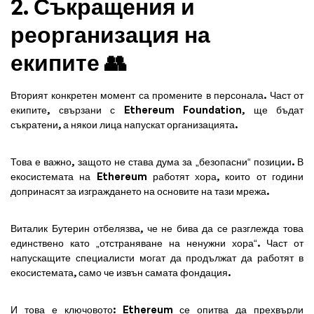
2. Съкращения и
реорганизация на
екипите 👥
Вторият конкретен момент са промените в персонала. Част от
екипите, свързани с Ethereum Foundation, ще бъдат
съкратени, а някои лица напускат организацията.
Това е важно, защото не става дума за „безопасни“ позиции. В
екосистемата на Ethereum работят хора, които от години
допринасят за изграждането на основите на тази мрежа.
Виталик Бутерин отбелязва, че не бива да се разглежда това
единствено като „отстраняване на ненужни хора“. Част от
напускащите специалисти могат да продължат да работят в
екосистемата, само че извън самата фондация.
И това е ключовото: Ethereum се опитва да прехвърли