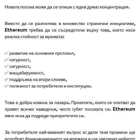
Новата посока може да се опише с една дума: концентрация.
Вместо да се разпилява в множество странични инициативи,
Ethereum трябва да се съсредоточи върху това, което носи
реална стойност за мрежата:
✅ развитие на основния протокол,
✅ сигурност,
✅ сигурност,
✅ мащабируемост,
✅ поддръжка на втори слоеве,
✅ полезност за потребители и институции.
Това е добра новина за пазара. Проектите, които се опитват да
правят всичко наведнъж, често губят посоката си. Ethereum
явно иска да подреди приоритетите си.
За потребителя най-важният въпрос е: дали тези промени ще
подобрят функционирането на мрежата и ще увеличат нейното