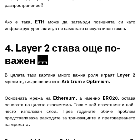
разпространение?
Ако е така, ETH може да затвърди позицията си като
инфраструктурен актив, а не само като спекулативен токен.
4. Layer 2 става още по-
важен 🌉
В цялата тази картина много важна роля играят Layer 2
мрежите, т.е. решения като Arbitrum и Optimism.
Основната мрежа на Ethereum, а именно ERC20, остава
основата на цялата екосистема. Това е най-известният и най-
често използван слой. През годините обаче проблем
представляваха разходите за транзакциите и претоварването
на мрежата.