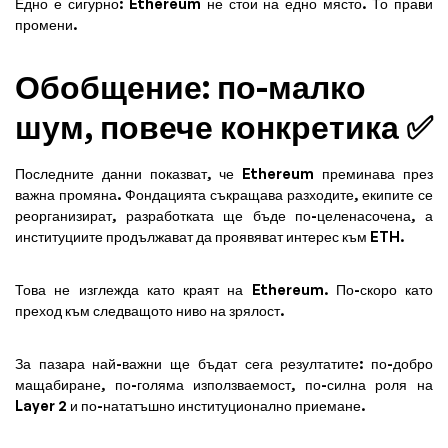
Едно е сигурно: Ethereum не стои на едно място. То прави
промени.
Обобщение: по-малко
шум, повече конкретика ✅
Последните данни показват, че Ethereum преминава през
важна промяна. Фондацията съкращава разходите, екипите се
реорганизират, разработката ще бъде по-целенасочена, а
институциите продължават да проявяват интерес към ETH.
Това не изглежда като краят на Ethereum. По-скоро като
преход към следващото ниво на зрялост.
За пазара най-важни ще бъдат сега резултатите: по-добро
мащабиране, по-голяма използваемост, по-силна роля на
Layer 2 и по-нататъшно институционално приемане.