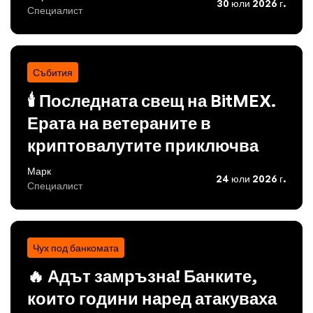
30 юли 2026 г.
Специалист
Събития
🕯️ Последната свещ на BitMEX.
Ерата на ветераните в
криптовалутите приключва
Марк
24 юли 2026 г.
Специалист
Чух под банкомата
🔥 Адът замръзна! Банките,
които години наред атакуваха