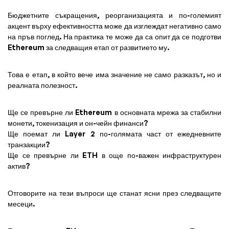
Бюджетните съкращения, реорганизацията и по-големият
акцент върху ефективността може да изглеждат негативно само
на пръв поглед. На практика те може да са опит да се подготви
Ethereum за следващия етап от развитието му.
Това е етап, в който вече има значение не само разказът, но и
реалната полезност.
Ще се превърне ли Ethereum в основната мрежа за стабилни
монети, токенизация и он-чейн финанси?
Ще поемат ли Layer 2 по-голямата част от ежедневните
транзакции?
Ще се превърне ли ETH в още по-важен инфраструктурен
актив?
Отговорите на тези въпроси ще станат ясни през следващите
месеци.