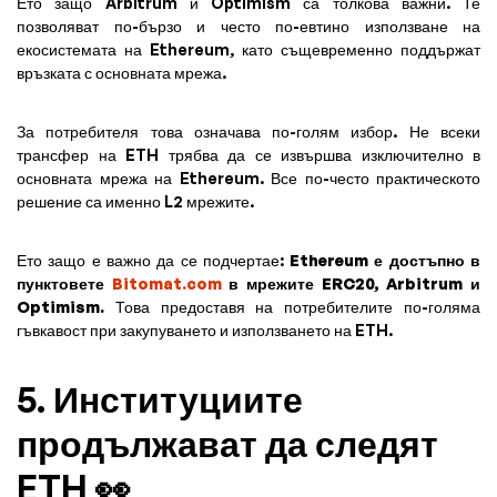
Ето защо Arbitrum и Optimism са толкова важни. Те
позволяват по-бързо и често по-евтино използване на
екосистемата на Ethereum, като същевременно поддържат
връзката с основната мрежа.
За потребителя това означава по-голям избор. Не всеки
трансфер на ETH трябва да се извършва изключително в
основната мрежа на Ethereum. Все по-често практическото
решение са именно L2 мрежите.
Ето защо е важно да се подчертае:
Ethereum е достъпно в
пунктовете
Bitomat.com
в мрежите ERC20, Arbitrum и
Optimism.
Това предоставя на потребителите по-голяма
гъвкавост при закупуването и използването на ETH.
5. Институциите
продължават да следят
ETH 👀