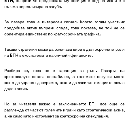
ETH, въпреки че предишната му позиция е под натиск и е с
голяма нереализирана загуба.
За пазара това е интересен сигнал. Когато голям участник
придобива актив въпреки спада, това показва, че той не се
ориентира единствено по краткосрочната графика.
Такава стратегия може да означава вяра в дългосрочната роля
на ETH в екосистемата на он-чейн финансите.
Разбира се, това не е гаранция за ръст. Пазарът на
криптовалути остава нестабилен, а големите покупки могат
както да укрепят доверието, така и да засилят емоциите около
даден актив.
Но за читателя важно е заключението: ETH все още се
разглежда от част от големите играчи като стратегически актив,
а не само като инструмент за краткосрочна спекулация.