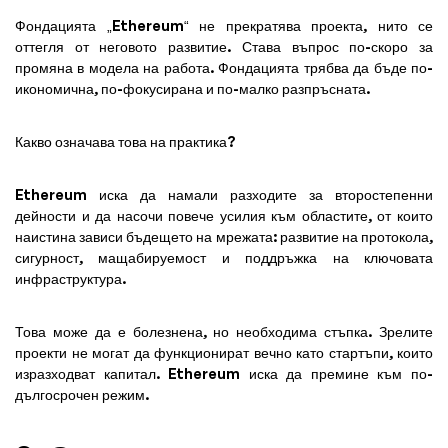
Фондацията „Ethereum“ не прекратява проекта, нито се
оттегля от неговото развитие. Става въпрос по-скоро за
промяна в модела на работа. Фондацията трябва да бъде по-
икономична, по-фокусирана и по-малко разпръсната.
Какво означава това на практика?
Ethereum иска да намали разходите за второстепенни
дейности и да насочи повече усилия към областите, от които
наистина зависи бъдещето на мрежата: развитие на протокола,
сигурност, мащабируемост и поддръжка на ключовата
инфраструктура.
Това може да е болезнена, но необходима стъпка. Зрелите
проекти не могат да функционират вечно като стартъпи, които
изразходват капитал. Ethereum иска да премине към по-
дългосрочен режим.