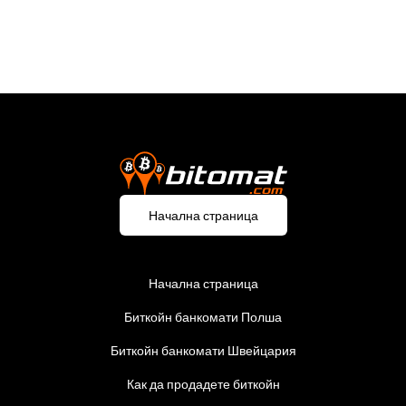
Нищо, съдържащо се в този доклад, не представлява правен,
счетоводен, данъчен или инвестиционен съвет.
Начална страница
Начална страница
Биткойн банкомати Полша
Биткойн банкомати Швейцария
Как да продадете биткойн