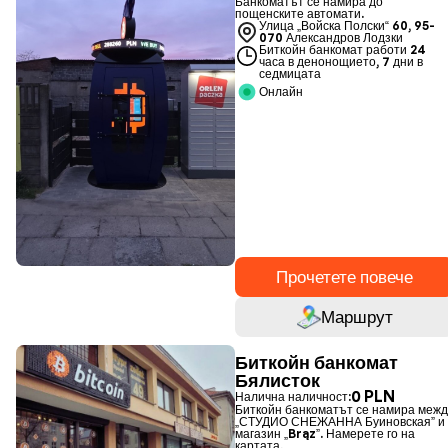
Банкоматът се намира до
пощенските автомати.
Улица „Войска Полски“ 60, 95-
070 Александров Лодзки
Биткойн банкомат работи 24
часа в денонощието, 7 дни в
седмицата
Онлайн
Прочетете повече
Маршрут
Биткойн банкомат
Бялисток
0 PLN
Налична наличност:
Биткойн банкоматът се намира межд
„СТУДИО СНЕЖАННА Буиновская” и
магазин „Brąz”. Намерете го на
картата.