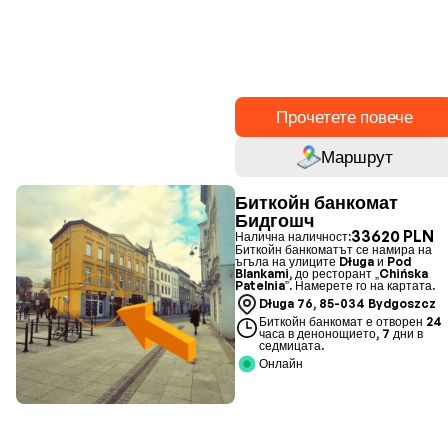
Прочетете повече
Маршрут
Биткойн банкомат
Бидгошч
33620 PLN
Налична наличност:
Биткойн банкоматът се намира на
ъгъла на улиците Długa и Pod
Blankami, до ресторант „Chińska
Patelnia”. Намерете го на картата.
Długa 76, 85-034 Bydgoszcz
Биткойн банкомат е отворен 24
часа в денонощието, 7 дни в
седмицата.
Онлайн