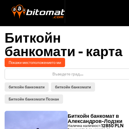
Биткойн
банкомати - карта
Покажи местоположението ми
биткойн банкомати
биткойн банкомати
Биткойн банкомати Познан
Биткойн банкомат в
Александров-Лодзки
12850 PLN
Налична наличност: