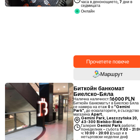
часа в денонощието, 7 дни в
седмицата
Онлайн
Прочетете повече
Маршрут
Биткойн банкомат
Биелско-Бяла
16000 PLN
Налична наличност:
Биткойн банкоматът в Биелско Бяла
се намира на етаж 0 в "Gemini
Park", до ескалаторите, в съседство
магазина Apart.
Gemini Park, Leszczyńska 20,
43-300 Bielsko-Biała
Галерия Gemini Park работи:
понеделник - събота 9:00 - 21:0
ч: 10:00 - 20:00 (също и в
нетърговски неделни дни)