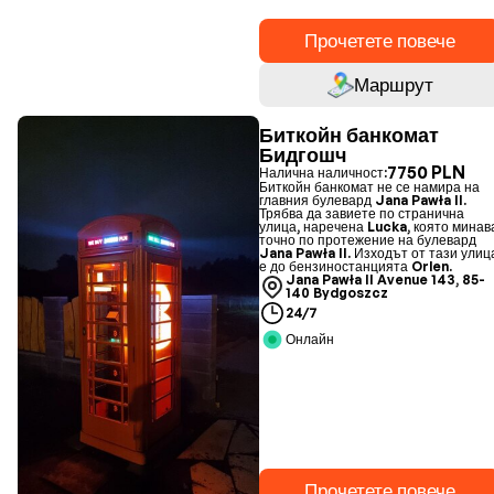
Прочетете повече
Маршрут
Биткойн банкомат
Бидгошч
7750 PLN
Налична наличност:
Биткойн банкомат не се намира на
главния булевард Jana Pawła II.
Трябва да завиете по странична
улица, наречена Lucka, която минав
точно по протежение на булевард
Jana Pawła II. Изходът от тази улиц
е до бензиностанцията Orlen.
Jana Pawła II Avenue 143, 85-
140 Bydgoszcz
24/7
Онлайн
Прочетете повече