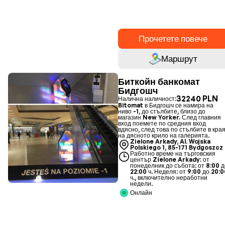
Прочетете повече
Маршрут
Биткойн банкомат
Бидгошч
32240 PLN
Налична наличност:
Bitomat в Бидгошч се намира на
ниво -1, до стълбите, близо до
магазин New Yorker. След главния
вход поемете по средния вход
вдясно, след това по стълбите в кра
на дясното крило на галерията.
Zielone Arkady, Al. Wojska
Polskiego 1, 85-171 Bydgoszcz
Работно време на търговския
център Zielone Arkady: от
понеделник до събота: от 8:00 
22:00 ч. Неделя: от 9:00 до 20:
ч., включително неработни
недели.
Онлайн