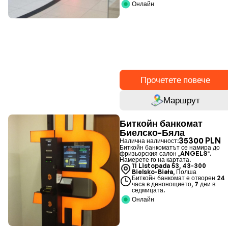
Онлайн
Прочетете повече
Маршрут
Биткойн банкомат
Биелско-Бяла
35300 PLN
Налична наличност:
Биткойн банкоматът се намира до
фризьорския салон „ANGELS“.
Намерете го на картата.
11 Listopada 53, 43-300
Bielsko-Biała, Полша
Биткойн банкомат е отворен 24
часа в денонощието, 7 дни в
седмицата.
Онлайн