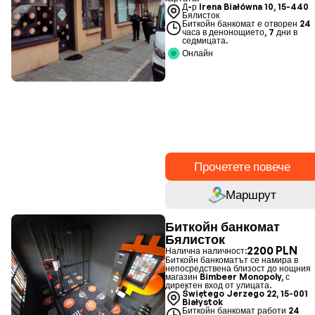
Д-р Irena Białówna 10, 15-440
Бялисток
Биткойн банкомат е отворен 24
часа в денонощието, 7 дни в
седмицата.
Онлайн
Прочетете повече
Маршрут
Биткойн банкомат
Бялисток
2200 PLN
Налична наличност:
Биткойн банкоматът се намира в
непосредствена близост до нощния
магазин Bimbeer Monopoly, с
директен вход от улицата.
Świętego Jerzego 22, 15-001
Białystok
Биткойн банкомат работи 24