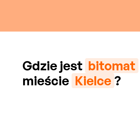
Gdzie jest
bitomat
mieście
Kielce
?