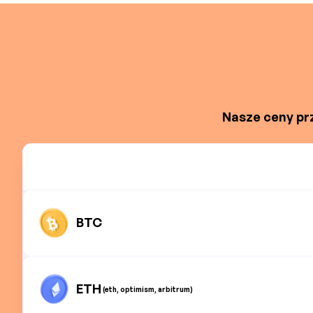
Nasze ceny prz
BTC
ETH
(eth, optimism, arbitrum)