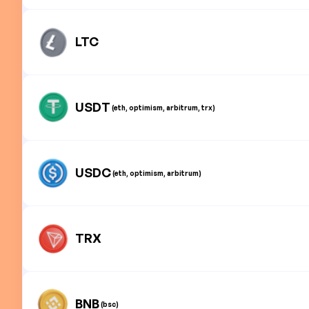
LTC
USDT
(eth, optimism, arbitrum, trx)
USDC
(eth, optimism, arbitrum)
TRX
BNB
(bsc)