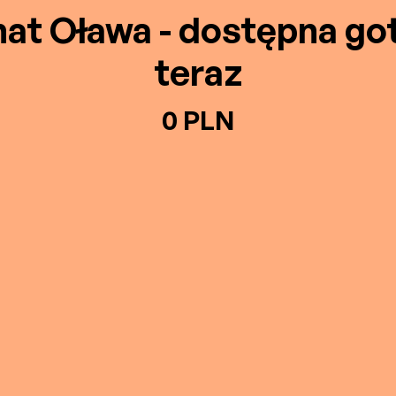
at Oława - dostępna g
teraz
0 PLN