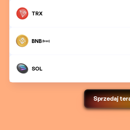
TRX
BNB
(bsc)
SOL
Sprzedaj ter