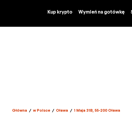
Kup krypto
Wymień na gotówkę
Główna
/
w Polsce
/
Oława
/
1 Maja 31B, 55-200 Oława