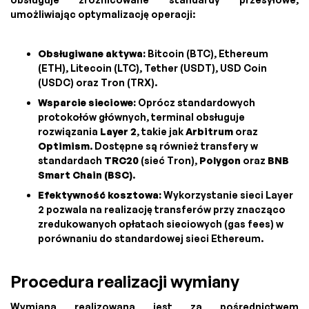
umożliwiając optymalizację operacji:
Obsługiwane aktywa:
Bitcoin (BTC), Ethereum
(ETH), Litecoin (LTC), Tether (USDT), USD Coin
(USDC) oraz Tron (TRX).
Wsparcie sieciowe:
Oprócz standardowych
protokołów głównych, terminal obsługuje
rozwiązania
Layer 2
, takie jak
Arbitrum
oraz
Optimism
. Dostępne są również transfery w
standardach
TRC20
(sieć Tron),
Polygon
oraz
BNB
Smart Chain (BSC)
.
Efektywność kosztowa:
Wykorzystanie sieci Layer
2 pozwala na realizację transferów przy znacząco
zredukowanych opłatach sieciowych (gas fees) w
porównaniu do standardowej sieci Ethereum.
Procedura realizacji wymiany
Wymiana realizowana jest za pośrednictwem