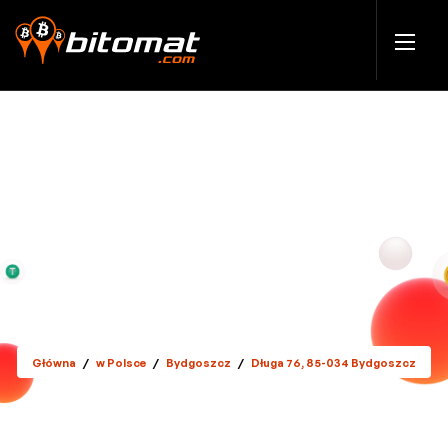
Główna
/
w Polsce
/
Bydgoszcz
/
Długa 76, 85-034 Bydgoszcz