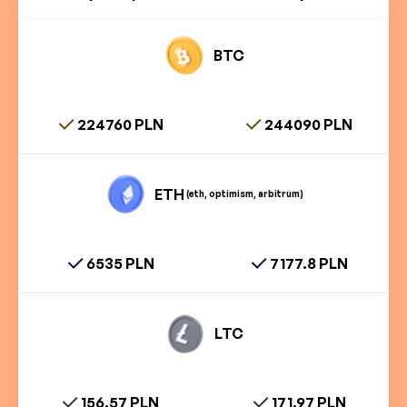
BTC
224760 PLN
244090 PLN
ETH
(eth, optimism, arbitrum)
6535 PLN
7177.8 PLN
LTC
156.57 PLN
171.97 PLN