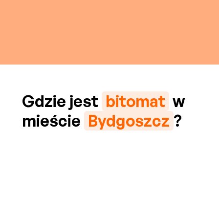
Gdzie jest
bitomat
w
mieście
Bydgoszcz
?