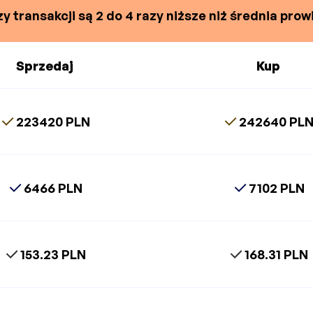
y transakcji są 2 do 4 razy niższe niż średnia prowi
Sprzedaj
Kup
223420 PLN
242640 PL
6466 PLN
7102 PLN
153.23 PLN
168.31 PLN