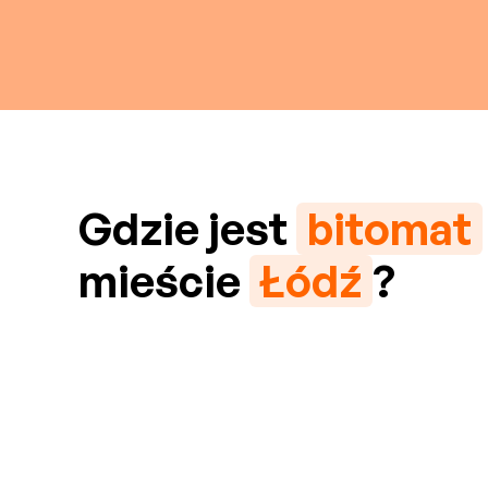
Gdzie jest
bitomat
mieście
Łódź
?