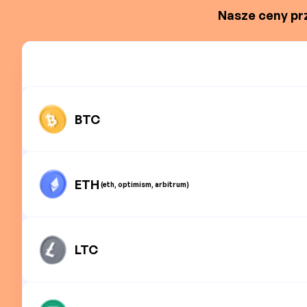
Nasze ceny prz
BTC
ETH
(eth, optimism, arbitrum)
LTC