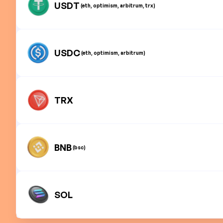
USDT
(eth, optimism, arbitrum, trx)
USDC
(eth, optimism, arbitrum)
TRX
BNB
(bsc)
SOL