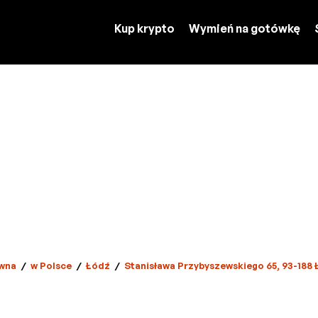
Kup krypto
Wymień na gotówkę
wna
/
w Polsce
/
Łódź
/
Stanisława Przybyszewskiego 65, 93-188