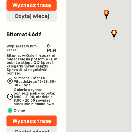
Wyznacz trasę
Czytaj więcej
Bitomat Łódź
0
Wypłacisz w nim
teraz:
PLN
Bitomat w Galerii Łódzkiej
mieści się na poziomie -1, w
pobliżu sklepu GO Sport i
księgarni Świat Książki.
Sprawdź stan gotówki
poniżej.
al. marsz. Józefa
Piłsudskiego 15/23, 90-
307 Łódź
Galeria czynna:
poniedziałek – sobota:
8:00 - 21:00, niedziela:
9:00 - 20:00 również
niedziele niehandlowe
Online
Wyznacz trasę
Czytaj więcej