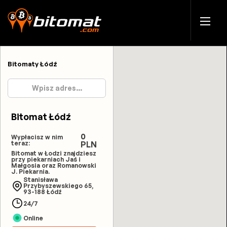
Bitomaty Łódź
Bitomat Łódź
0
Wypłacisz w nim
teraz:
PLN
Bitomat w Łodzi znajdziesz
przy piekarniach Jaś i
Małgosia oraz Romanowski
J. Piekarnia.
Stanisława
Przybyszewskiego 65,
93-188 Łódź
24/7
Online