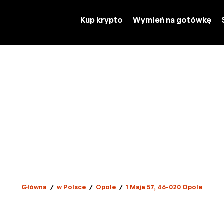
Kup krypto
Wymień na gotówkę
Główna
/
w Polsce
/
Opole
/
1 Maja 57, 46-020 Opole