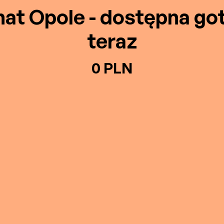
at Opole - dostępna g
teraz
0 PLN