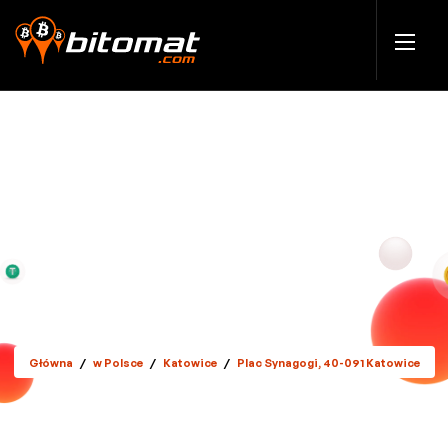
Główna
/
w Polsce
/
Katowice
/
Plac Synagogi, 40-091 Katowice