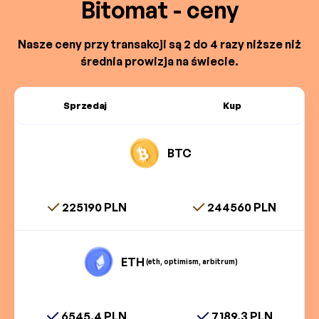
Bitomat - ceny
Nasze ceny przy transakcji są 2 do 4 razy niższe niż
średnia prowizja na świecie.
Sprzedaj
Kup
BTC
225190 PLN
244560 PLN
ETH
(eth, optimism, arbitrum)
6545.4 PLN
7189.3 PLN