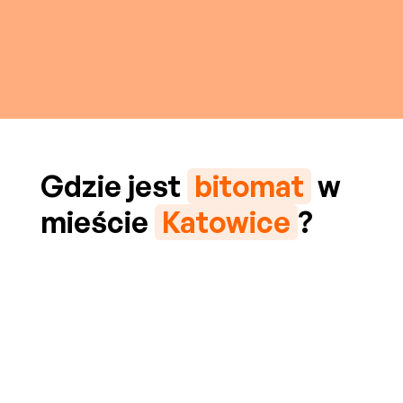
Gdzie jest
bitomat
w
mieście
Katowice
?