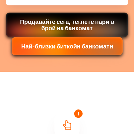
Продавайте сега, теглете пари в
брой на банкомат
Най-близки биткойн банкомати
1