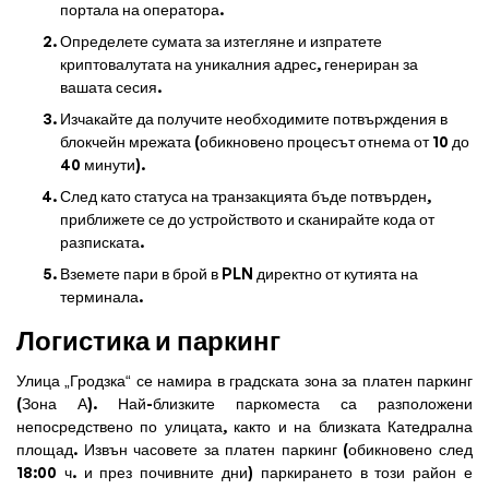
портала на оператора.
Определете сумата за изтегляне и изпратете
криптовалутата на уникалния адрес, генериран за
вашата сесия.
Изчакайте да получите необходимите потвърждения в
блокчейн мрежата (обикновено процесът отнема от 10 до
40 минути).
След като статуса на транзакцията бъде потвърден,
приближете се до устройството и сканирайте кода от
разписката.
Вземете пари в брой в PLN директно от кутията на
терминала.
Логистика и паркинг
Улица „Гродзка“ се намира в градската зона за платен паркинг
(Зона А). Най-близките паркоместа са разположени
непосредствено по улицата, както и на близката Катедрална
площад. Извън часовете за платен паркинг (обикновено след
18:00 ч. и през почивните дни) паркирането в този район е