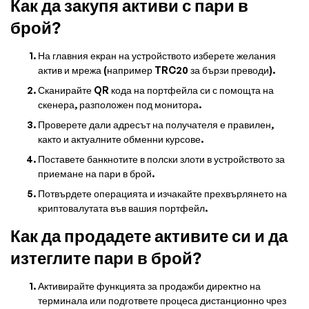
Как да закупя активи с пари в
брой?
На главния екран на устройството изберете желания
актив и мрежа (например TRC20 за бързи преводи).
Сканирайте QR кода на портфейла си с помощта на
скенера, разположен под монитора.
Проверете дали адресът на получателя е правилен,
както и актуалните обменни курсове.
Поставете банкнотите в полски злоти в устройството за
приемане на пари в брой.
Потвърдете операцията и изчакайте прехвърлянето на
криптовалутата във вашия портфейл.
Как да продадете активите си и да
изтеглите пари в брой?
Активирайте функцията за продажби директно на
терминала или подгответе процеса дистанционно чрез