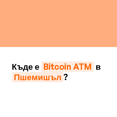
Къде е
Bitcoin ATM
в
Пшемишъл
?