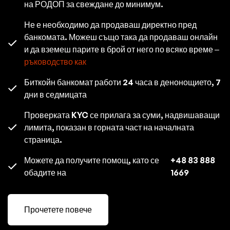
на РОДОП за свеждане до минимум.
Не е необходимо да продаваш директно пред
банкомата. Можеш също така да продаваш онлайн
и да вземеш парите в брой от него по всяко време –
ръководство как
Биткойн банкомат работи 24 часа в денонощието, 7
дни в седмицата
Проверката KYC се прилага за суми, надвишаващи
лимита, показан в горната част на началната
страница.
Можете да получите помощ, като се
+48 83 888
обадите на
1669
Прочетете повече