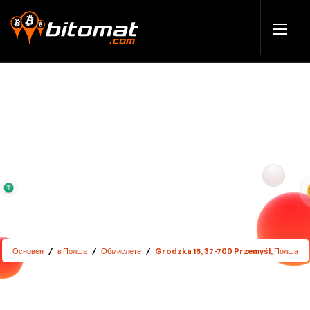
Основен
/
в Полша
/
Обмислете
/
Grodzka 15, 37-700 Przemyśl, Полша