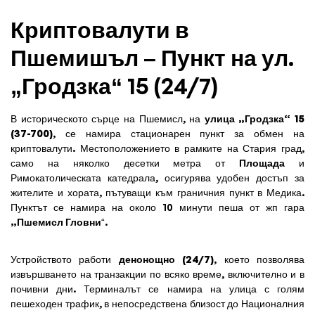
Криптовалути в
Пшемишъл – Пункт на ул.
„Гродзка“ 15 (24/7)
В историческото сърце на Пшемисл, на
улица „Гродзка“ 15
(37-700)
, се намира стационарен пункт за обмен на
криптовалути. Местоположението в рамките на Стария град,
само на няколко десетки метра от
Площада
и
Римокатолическата катедрала, осигурява удобен достъп за
жителите и хората, пътуващи към граничния пункт в Медика.
Пунктът се намира на около 10 минути пеша от жп гара
„Пшемисл Гловни
“.
Устройството работи
денонощно (24/7)
, което позволява
извършването на транзакции по всяко време, включително и в
почивни дни. Терминалът се намира на улица с голям
пешеходен трафик, в непосредствена близост до Националния