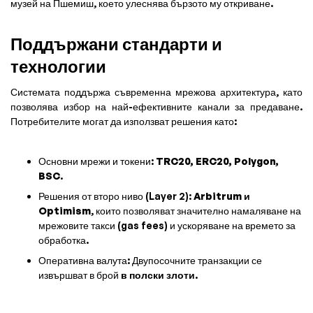
музей на Пшемиш, което улеснява бързото му откриване.
Поддържани стандарти и
технологии
Системата поддържа съвременна мрежова архитектура, като
позволява избор на най-ефективните канали за предаване.
Потребителите могат да използват решения като:
Основни мрежи и токени:
TRC20, ERC20, Polygon,
BSC
.
Решения от второ ниво (Layer 2):
Arbitrum и
Optimism
, които позволяват значително намаляване на
мрежовите такси (gas fees) и ускоряване на времето за
обработка.
Оперативна валута: Двупосочните транзакции се
извършват в брой
в полски злоти
.