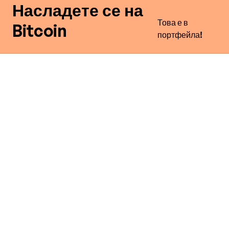
Насладете се на
Това е в
Bitcoin
портфейла!