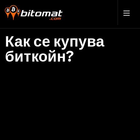
Как се купува
биткойн?