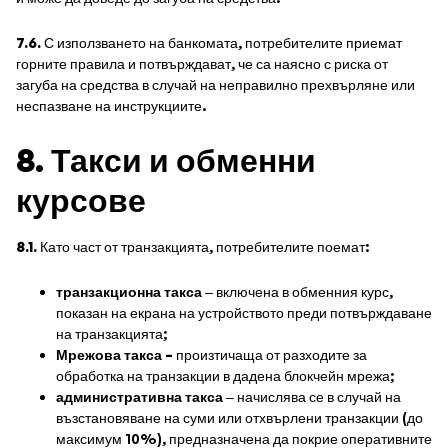
7.6.
С използването на банкомата, потребителите приемат
горните правила и потвърждават, че са наясно с риска от
загуба на средства в случай на неправилно прехвърляне или
неспазване на инструкциите.
8. Такси и обменни
курсове
8.1.
Като част от транзакцията, потребителите поемат:
транзакционна такса
– включена в обменния курс,
показан на екрана на устройството преди потвърждаване
на транзакцията;
Мрежова такса –
произтичаща от разходите за
обработка на транзакции в дадена блокчейн мрежа;
административна такса
– начислява се в случай на
възстановяване на суми или отхвърлени транзакции (до
максимум 10%), предназначена да покрие оперативните