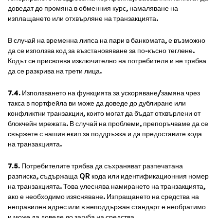
доведат до промяна в обменния курс, намаляване на
изплащането или отхвърляне на транзакцията.
В случай на временна липса на пари в банкомата, е възможно
да се използва код за възстановяване за по-късно теглене.
Кодът се присвоява изключително на потребителя и не трябва
да се разкрива на трети лица.
7.4.
Използването на функцията за ускоряване/замяна чрез
такса в портфейла ви може да доведе до дублиране или
конфликтни транзакции, които могат да бъдат отхвърлени от
блокчейн мрежата. В случай на проблеми, препоръчваме да се
свържете с нашия екип за поддръжка и да предоставите кода
на транзакцията.
7.5.
Потребителите трябва да съхраняват разпечатана
разписка, съдържаща QR кода или идентификационния номер
на транзакцията. Това улеснява намирането на транзакцията,
ако е необходимо изясняване. Изпращането на средства на
неправилен адрес или в неподдържан стандарт е необратимо
и може да доведе до загуба на средства.