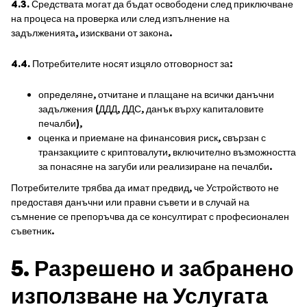
4.3.
Средствата могат да бъдат освободени след приключване
на процеса на проверка или след изпълнение на
задълженията, изисквани от закона.
4.4.
Потребителите носят изцяло отговорност за:
определяне, отчитане и плащане на всички данъчни
задължения (ДДД, ДДС, данък върху капиталовите
печалби),
оценка и приемане на финансовия риск, свързан с
транзакциите с криптовалути, включително възможността
за понасяне на загуби или реализиране на печалби.
Потребителите трябва да имат предвид, че Устройството не
предоставя данъчни или правни съвети и в случай на
съмнение се препоръчва да се консултират с професионален
съветник.
5. Разрешено и забранено
използване на Услугата