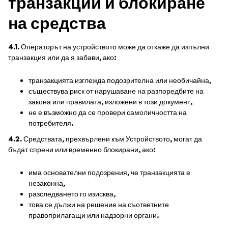
транзакции и блокиране
на средства
4.1.
Операторът на устройството може да откаже да изпълни
транзакция или да я забави, ако:
транзакцията изглежда подозрителна или необичайна,
съществува риск от нарушаване на разпоредбите на
закона или правилата, изложени в този документ,
не е възможно да се провери самоличността на
потребителя.
4.2.
Средствата, прехвърлени към Устройството, могат да
бъдат спрени или временно блокирани, ако:
има основателни подозрения, че транзакцията е
незаконна,
разследването го изисква,
това се дължи на решение на съответните
правоприлагащи или надзорни органи.