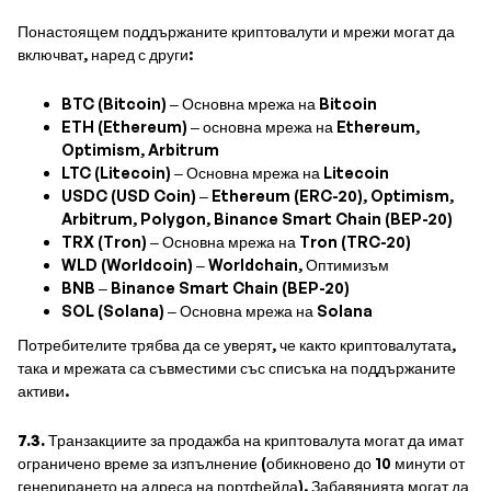
Понастоящем поддържаните криптовалути и мрежи могат да
включват, наред с други:
BTC (Bitcoin) – Основна мрежа на Bitcoin
ETH (Ethereum) – основна мрежа на Ethereum,
Optimism, Arbitrum
LTC (Litecoin) – Основна мрежа на Litecoin
USDC (USD Coin) – Ethereum (ERC-20), Optimism,
Arbitrum, Polygon, Binance Smart Chain (BEP-20)
TRX (Tron) – Основна мрежа на Tron (TRC-20)
WLD (Worldcoin) – Worldchain, Оптимизъм
BNB – Binance Smart Chain (BEP-20)
SOL (Solana) – Основна мрежа на Solana
Потребителите трябва да се уверят, че както криптовалутата,
така и мрежата са съвместими със списъка на поддържаните
активи.
7.3.
Транзакциите за продажба на криптовалута могат да имат
ограничено време за изпълнение (обикновено до 10 минути от
генерирането на адреса на портфейла). Забавянията могат да