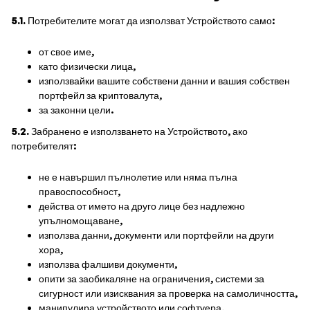
5.1.
Потребителите могат да използват Устройството само:
от свое име,
като физически лица,
използвайки вашите собствени данни и вашия собствен
портфейл за криптовалута,
за законни цели.
5.2.
Забранено е използването на Устройството, ако
потребителят:
не е навършил пълнолетие или няма пълна
правоспособност,
действа от името на друго лице без надлежно
упълномощаване,
използва данни, документи или портфейли на други
хора,
използва фалшиви документи,
опити за заобикаляне на ограничения, системи за
сигурност или изисквания за проверка на самоличността,
манипулира устройството или софтуера,