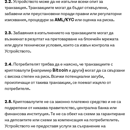
2.2.
Устройството може да не изпълни всеки опит за
транзакция. Транзакциите могат да бъдат отхвърлени,
забавени или преустановени поради правни или регулаторни
изисквания, процедури за AML/KYC или оценка на риска.
2.3.
Забавяния в изпълнението на транзакциите могат да
възникнат в резултат на претоварване на блокчейн мрежата
или други технически условия, които са извън контрола на
Устройството.
2.4.
Потребителят трябва да е наясно, че транзакциите с
криптовалути (например Bitcoin и други) могат да са свързани
с висока степен на риск. Всички потенциални загуби,
произтичащи от такива транзакции, се поемат изцяло от
потребителя.
2.5.
Криптовалутите не са законно платежно средство и не са
подкрепени от никаква правителство, централна банка или
финансова институция. Те не са обект на схеми за гарантиране
на депозитите или схеми за компенсация на потребителите.
Устройството не предоставя услуги за съхранение на