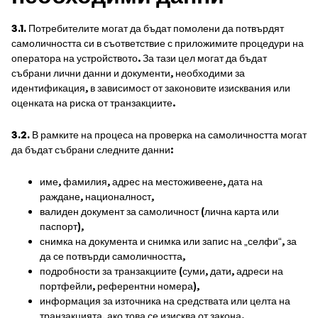
3.1.
Потребителите могат да бъдат помолени да потвърдят
самоличността си в съответствие с приложимите процедури на
оператора на устройството. За тази цел могат да бъдат
събрани лични данни и документи, необходими за
идентификация, в зависимост от законовите изисквания или
оценката на риска от транзакциите.
3.2.
В рамките на процеса на проверка на самоличността могат
да бъдат събрани следните данни:
име, фамилия, адрес на местоживеене, дата на
раждане, националност,
валиден документ за самоличност (лична карта или
паспорт),
снимка на документа и снимка или запис на „селфи“, за
да се потвърди самоличността,
подробности за транзакциите (суми, дати, адреси на
портфейли, референтни номера),
информация за източника на средствата или целта на
транзакцията, ако това се изисква от закона.