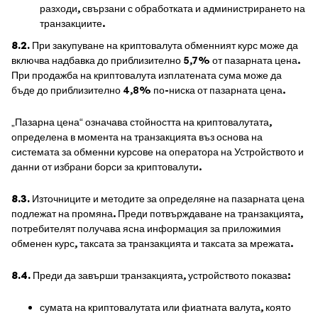
разходи, свързани с обработката и администрирането на
транзакциите.
8.2.
При закупуване на криптовалута обменният курс може да
включва надбавка до приблизително 5,7% от пазарната цена.
При продажба на криптовалута изплатената сума може да
бъде до приблизително 4,8% по-ниска от пазарната цена.
„Пазарна цена“ означава стойността на криптовалутата,
определена в момента на транзакцията въз основа на
системата за обменни курсове на оператора на Устройството и
данни от избрани борси за криптовалути.
8.3.
Източниците и методите за определяне на пазарната цена
подлежат на промяна. Преди потвърждаване на транзакцията,
потребителят получава ясна информация за приложимия
обменен курс, таксата за транзакцията и таксата за мрежата.
8.4.
Преди да завърши транзакцията, устройството показва:
сумата на криптовалутата или фиатната валута, която