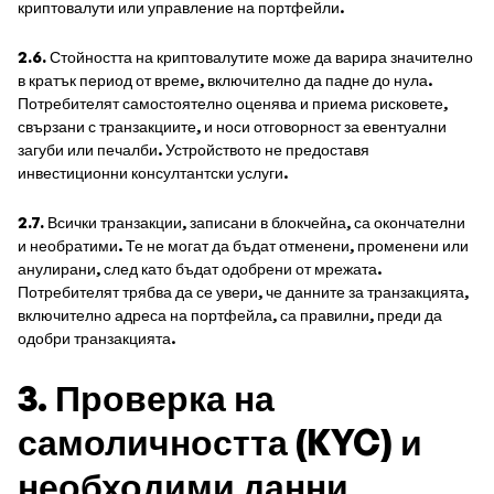
криптовалути или управление на портфейли.
2.6.
Стойността на криптовалутите може да варира значително
в кратък период от време, включително да падне до нула.
Потребителят самостоятелно оценява и приема рисковете,
свързани с транзакциите, и носи отговорност за евентуални
загуби или печалби. Устройството не предоставя
инвестиционни консултантски услуги.
2.7.
Всички транзакции, записани в блокчейна, са окончателни
и необратими. Те не могат да бъдат отменени, променени или
анулирани, след като бъдат одобрени от мрежата.
Потребителят трябва да се увери, че данните за транзакцията,
включително адреса на портфейла, са правилни, преди да
одобри транзакцията.
3. Проверка на
самоличността (KYC) и
необходими данни