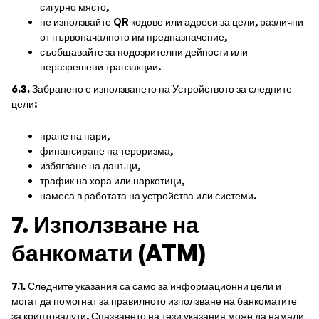
сигурно място,
не използвайте QR кодове или адреси за цели, различни
от първоначалното им предназначение,
съобщавайте за подозрителни дейности или
неразрешени транзакции.
6.3.
Забранено е използването на Устройството за следните
цели:
пране на пари,
финансиране на тероризма,
избягване на данъци,
трафик на хора или наркотици,
намеса в работата на устройства или системи.
7. Използване на
банкомати (ATM)
7.1.
Следните указания са само за информационни цели и
могат да помогнат за правилното използване на банкоматите
за криптовалути. Спазването на тези указания може да намали