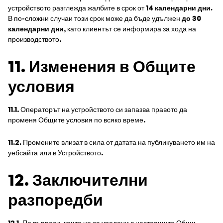
устройството разглежда жалбите в срок от
14 календарни дни.
В по-сложни случаи този срок може да бъде удължен
до 30
календарни дни
, като клиентът се информира за хода на
производството.
11. Изменения в Общите
условия
11.1
. Операторът на устройството си запазва правото да
променя Общите условия по всяко време.
11.2.
Промените влизат в сила от датата на публикуването им на
уебсайта или в Устройството.
12. Заключителни
разпоредби
12.1.
По въпроси, които не са уредени в настоящите Общи