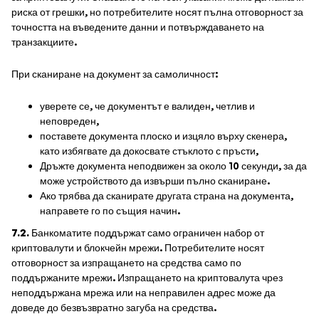
риска от грешки, но потребителите носят пълна отговорност за
точността на въведените данни и потвърждаването на
транзакциите.
При сканиране на документ за самоличност:
уверете се, че документът е валиден, четлив и
неповреден,
поставете документа плоско и изцяло върху скенера,
като избягвате да докосвате стъклото с пръсти,
Дръжте документа неподвижен за около 10 секунди, за да
може устройството да извърши пълно сканиране.
Ако трябва да сканирате другата страна на документа,
направете го по същия начин.
7.2.
Банкоматите поддържат само ограничен набор от
криптовалути и блокчейн мрежи. Потребителите носят
отговорност за изпращането на средства само по
поддържаните мрежи. Изпращането на криптовалута чрез
неподдържана мрежа или на неправилен адрес може да
доведе до безвъзвратно загуба на средства.