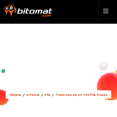
Główna
/
w Polsce
/
Piła
/
Towarowa 4A, 64-920 Piła, Polska