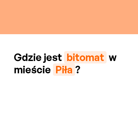
Gdzie jest
bitomat
w
mieście
Piła
?