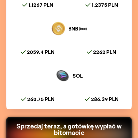
1.1267 PLN
1.2375 PLN
BNB
(bsc)
2059.4 PLN
2262 PLN
SOL
260.75 PLN
286.39 PLN
Sprzedaj teraz, a gotówkę wypłać w
bitomacie