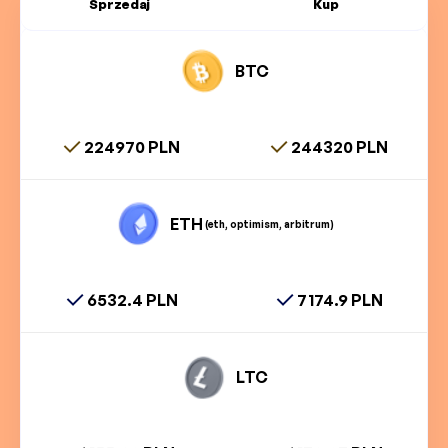
Sprzedaj
Kup
BTC
224970 PLN
244320 PLN
ETH
(eth, optimism, arbitrum)
6532.4 PLN
7174.9 PLN
LTC