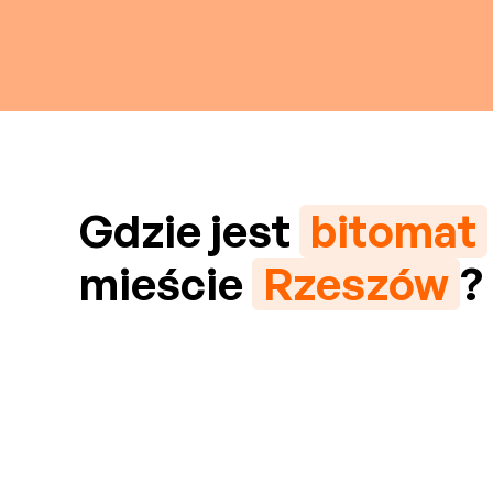
Gdzie jest
bitomat
mieście
Rzeszów
?