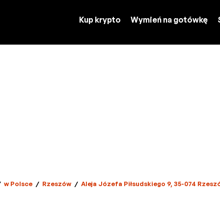
Kup krypto
Wymień na gotówkę
/
w Polsce
/
Rzeszów
/
Aleja Józefa Piłsudskiego 9, 35-074 Rzesz