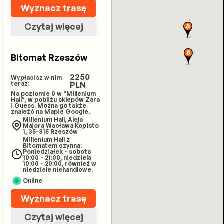
Wyznacz trasę
Czytaj więcej
Bitomat Rzeszów
2250
Wypłacisz w nim
teraz:
PLN
Na poziomie 0 w "Millenium
Hall", w pobliżu sklepów Zara
i Guess. Można go także
znaleźć na Mapie Google.
Millenium Hall, Aleja
Majora Wacława Kopisto
1, 35-315 Rzeszów
Millenium Hall z
Bitomatem czynna:
Poniedziałek - sobota
10:00 - 21:00, niedziela
10:00 - 20:00, również w
niedziele niehandlowe.
Online
Wyznacz trasę
Czytaj więcej