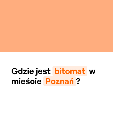
Gdzie jest
bitomat
w
mieście
Poznań
?