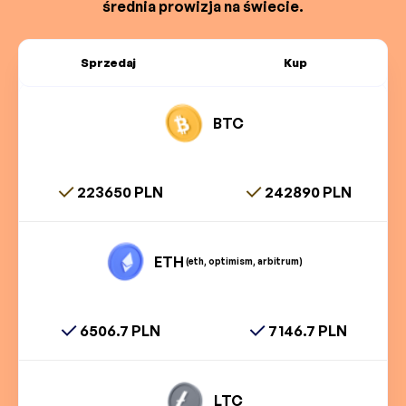
średnia prowizja na świecie.
Sprzedaj
Kup
BTC
223650 PLN
242890 PLN
ETH
(eth, optimism, arbitrum)
6506.7 PLN
7146.7 PLN
LTC