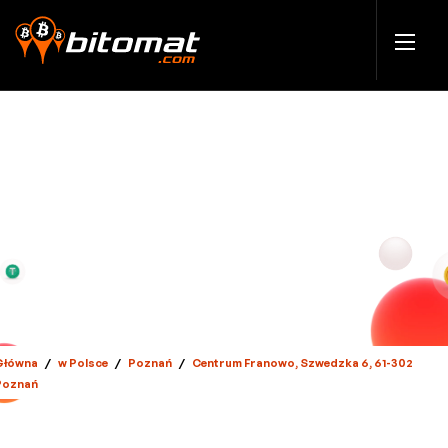
Główna
/
w Polsce
/
Poznań
/
Centrum Franowo, Szwedzka 6, 61-302
Poznań