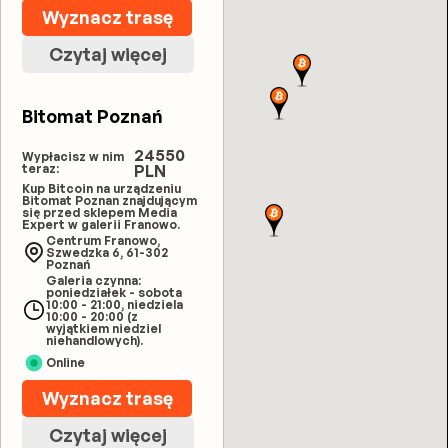
Wyznacz trasę
Czytaj więcej
Bitomat Poznań
24550
Wypłacisz w nim
teraz:
PLN
Kup Bitcoin na urządzeniu
Bitomat Poznan znajdującym
się przed sklepem Media
Expert w galerii Franowo.
Centrum Franowo,
Szwedzka 6, 61-302
Poznań
Galeria czynna:
poniedziałek - sobota
10:00 - 21:00, niedziela
10:00 - 20:00 (z
wyjątkiem niedziel
niehandlowych).
Online
Wyznacz trasę
Czytaj więcej