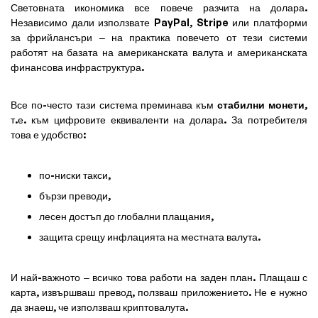
Световната икономика все повече разчита на долара.
Независимо дали използвате PayPal, Stripe или платформи
за фрийлансъри – на практика повечето от тези системи
работят на базата на американската валута и американската
финансова инфраструктура.
Все по-често тази система преминава към
стабилни монети
,
т.е. към цифровите еквиваленти на долара. За потребителя
това е удобство:
по-ниски такси,
бързи преводи,
лесен достъп до глобални плащания,
защита срещу инфлацията на местната валута.
И най-важното – всичко това работи на заден план. Плащаш с
карта, извършваш превод, ползваш приложението. Не е нужно
да знаеш, че използваш криптовалута.