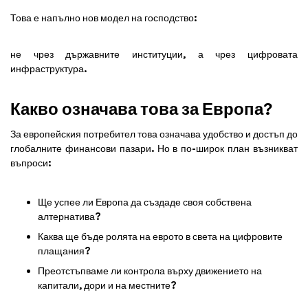
Това е напълно нов модел на господство:
не чрез държавните институции, а чрез цифровата
инфраструктура.
Какво означава това за Европа?
За европейския потребител това означава удобство и достъп до
глобалните финансови пазари. Но в по-широк план възникват
въпроси:
Ще успее ли Европа да създаде своя собствена
алтернатива?
Каква ще бъде ролята на еврото в света на цифровите
плащания?
Преотстъпваме ли контрола върху движението на
капитали, дори и на местните?