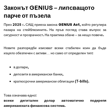
Законът GENIUS – липсващото
парче от пъзела
През 2025 г. САЩ приеха закона
GENIUS Act
, който регулира
пазара на стейблкоините. На пръв поглед става въпрос за
сигурност и прозрачност. На практика обаче – за нещо повече.
Новите разпоредби изискват всеки стабилен коин да бъде
изцяло обезпечен с активи… но само от определен тип:
в долари,
депозити в американски банки,
краткосрочни американски облигации (T-bills).
Това означава едно:
всеки дигитален долар автоматично подкрепя
американската финансова система.