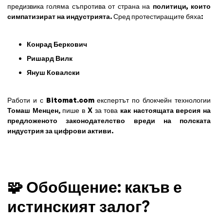
предизвика голяма съпротива от страна на
политици, които
симпатизират на индустрията
. Сред протестиращите бяха:
Конрад Беркович
Ришард Вилк
Януш Ковалски
Работи и с
Bitomat.com
експертът по блокчейн технологии
Томаш Менцен
, пише в X за това
как настоящата версия на
предложеното законодателство вреди на полската
индустрия за цифрови активи
.
🧩 Обобщение: какъв е
истинският залог?