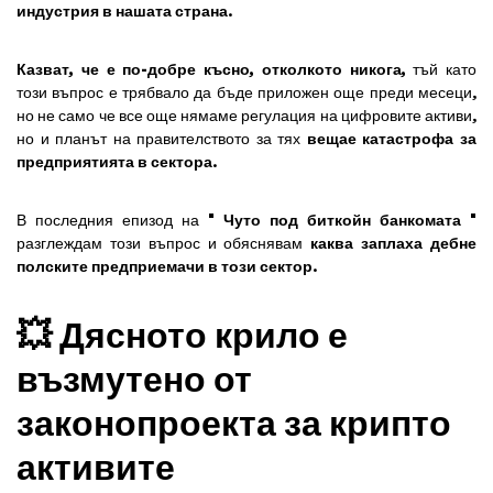
индустрия в нашата страна
.
Казват, че е по-добре късно, отколкото никога,
тъй като
този въпрос е трябвало да бъде приложен още преди месеци,
но не само че все още нямаме регулация на цифровите активи,
но и планът на правителството за тях
вещае катастрофа за
предприятията в сектора
.
В последния епизод на "
Чуто под биткойн банкомата
"
разглеждам този въпрос и обяснявам
каква заплаха дебне
полските предприемачи в този сектор
.
💥 Дясното крило е
възмутено от
законопроекта за крипто
активите