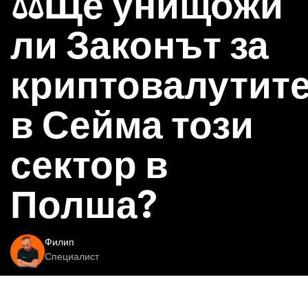
⚖️Ще унищожи
ли Законът за
криптовалутит
в Сейма този
сектор в
Полша?
Филип
Специалист