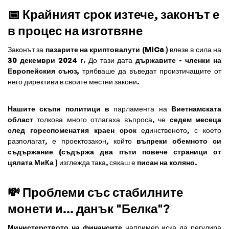
📅 Крайният срок изтече, законът е
в процес на изготвяне
Законът за
пазарите на криптовалути (MiCa
) влезе в сила на
30 декември 2024 г.
До тази дата
държавите - членки на
Европейския съюз,
трябваше да въведат произтичащите от
него директиви в своите местни закони.
Нашите скъпи политици в
парламента на
Виетнамската
област
толкова много отлагаха въпроса, че
седем месеца
след гореспоменатия краен срок
единственото, с което
разполагат, е проектозакон, който
въпреки обемното си
съдържание (съдържа два пъти повече страници от
цялата МиКа
) изглежда така, сякаш е
писан на коляно
.
💸 Проблеми със стабилните
монети и... данък "Белка"?
Министерството на финансите
например иска да регулира