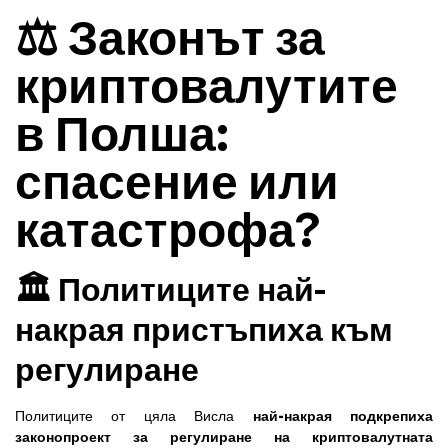
⚖️ Законът за
криптовалутите
в Полша:
спасение или
катастрофа?
🏛️ Политиците най-
накрая пристъпиха към
регулиране
Политиците от цяла Висла
най-накрая подкрепиха
законопроект за регулиране на криптовалутната