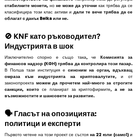
стабилните монети,
но
не може да уточни
как трябва да се
класифицира този клас активи и
дали те вече трябва да се
облагат с данък Belka или не.
🚫 KNF като ръководител?
Индустрията в шок
Изключително спорно е също така, че
Комисията за
финансов надзор (КФН) трябва да контролира този пазар
.
В Полша тази институция е
синоним на орган, вдъхващ
омраза към индустрията на криптовалутите
, и от
законопроекта
можем да прочетем най-много за строгите
санкции, които
се планират за криптофирмите,
а не за
възможностите и шансовете за развитие
.
🗣️ Гласът на опозицията:
политици и експерти
Първото четене на този проект се състоя
на 22 юли (само!)
и