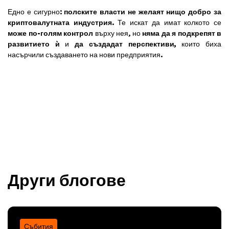
Едно е сигурно:
полските власти не желаят нищо добро за
криптовалутната индустрия
. Те искат да имат колкото се
може по-голям контрол
върху нея, но
няма да я подкрепят в
развитието ѝ
и
да
създадат перспективи,
които биха
насърчили създаването на нови предприятия.
Други блогове
Събития