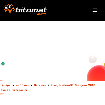
Principal
/
na Bósnia
/
Sarajevo
/
Kranjčevićeva 33, Sarajevo 71000,
Bósnia e Herzegovina