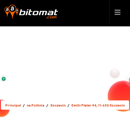
Principal
/
na Polônia
/
Szczecin
/
Emilii Plater 95, 71-635 Szczecin