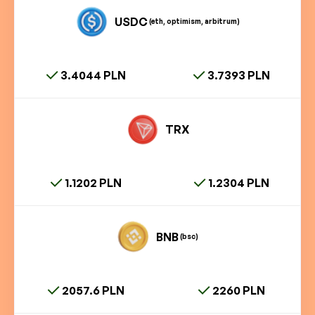
USDC
(eth, optimism, arbitrum)
3.4044 PLN
3.7393 PLN
TRX
1.1202 PLN
1.2304 PLN
BNB
(bsc)
2057.6 PLN
2260 PLN