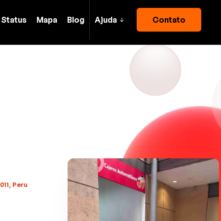
Status
Mapa
Blog
Ajuda
Contato
011, Peru