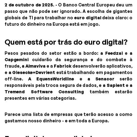
2 de outubro de 2025.
- O Banco Central Europeu deu um
passo que não pode ser ignorado. A escolha de gigantes
globais de TI para trabalhar no
euro digital
deixa claro: o
futuro do dinheiro na Europa está em jogo.
Quem está por trás do euro digital?
Pesos pesados do setor estão a bordo:
a Feedzai
e
a
Capgemini
cuidarão da segurança e do combate à
fraude,
a Almaviva
e a
Fabrick
desenvolverão aplicativos,
e
a Giesecke+Devrient
está trabalhando em pagamentos
off-line.
A EquensWorldline
e
a Senacor
serão
responsáveis pela troca segura de dados, e
a Sapient
e
a
Tremend Software Consulting
também estarão
presentes em várias categorias.
Parece uma lista de empresas que terão acesso a como
gastamos nosso dinheiro - e em toda a Europa.