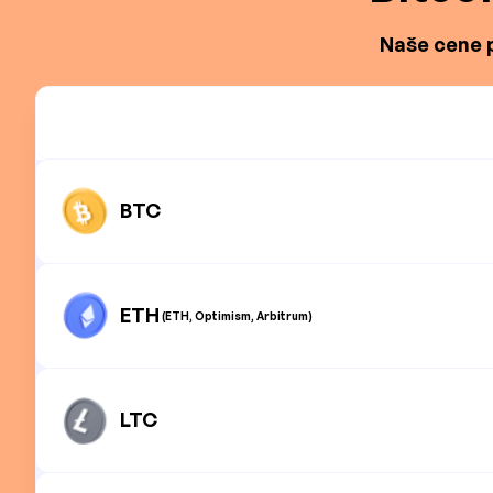
Naše cene p
BTC
ETH
(ETH, Optimism, Arbitrum)
LTC