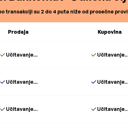
o transakciji su 2 do 4 puta niže od prosečne proviz
Prodaja
Kupovina
Učitavanje...
Učitavanje..
Učitavanje...
Učitavanje..
Učitavanje...
Učitavanje..