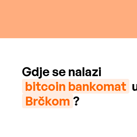
Gdje se nalazi
bitcoin bankomat
Brčkom
?