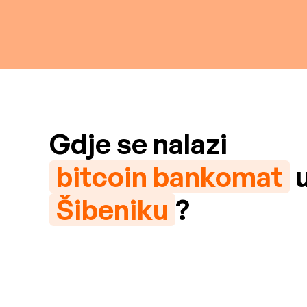
Gdje se nalazi
bitcoin bankomat
Šibeniku
?