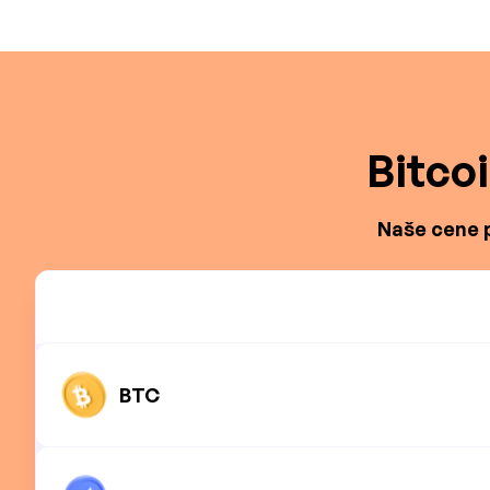
Bitco
Naše cene p
BTC