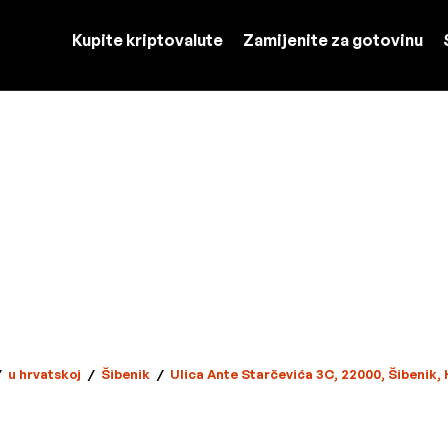
Kupite kriptovalute
Zamijenite za gotovinu
/
u hrvatskoj
/
Šibenik
/
Ulica Ante Starčevića 3C, 22000, Šibenik,