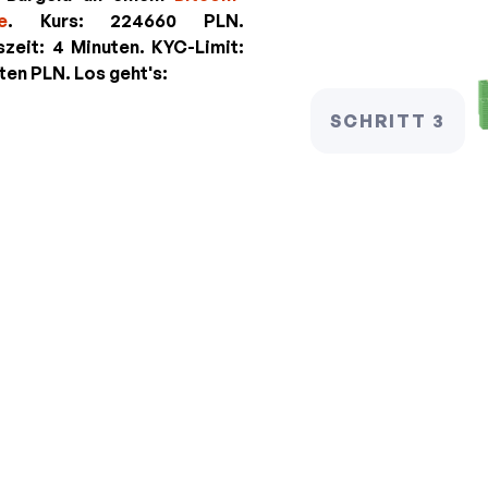
e
. Kurs:
224660 PLN
.
szeit: 4 Minuten.
KYC-Limit:
lten
PLN
. Los geht's:
SCHRITT 3