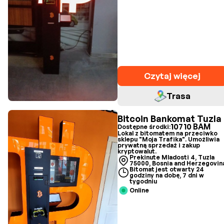
Czytaj więcej
Trasa
Bitcoin Bankomat Tuzla
10710 BAM
Dostępne środki:
Lokal z bitomatem na przeciwko
sklepu "Moja Trafika". Umożliwia
prywatną sprzedaż i zakup
kryptowalut.
Prekinute Mladosti 4, Tuzla
75000, Bosnia and Herzegovin
Bitomat jest otwarty 24
godziny na dobę, 7 dni w
tygodniu
Online