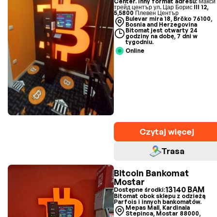
Center. Inny format adresu: Макси
трейд център ул. Цар Борис III 12,
5,5800 Плевен Център
Bulevar mira 18, Brčko 76100,
Bosnia and Herzegovina
Bitomat jest otwarty 24
godziny na dobę, 7 dni w
tygodniu.
Online
Czytaj więcej
Trasa
Bitcoin Bankomat
Mostar
13140 BAM
Dostępne środki:
Bitomat obok sklepu z odzieżą
Parfois i innych bankomatów.
Mepas Mall, Kardinala
Stepinca, Mostar 88000,