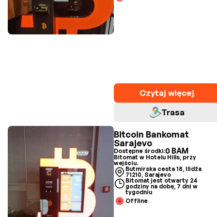
Czytaj więcej
Trasa
Bitcoin Bankomat
Sarajevo
0 BAM
Dostępne środki:
Bitomat w Hotelu Hills, przy
wejściu.
Butmirska cesta 18, Ilidža
71210, Sarajevo
Bitomat jest otwarty 24
godziny na dobę, 7 dni w
tygodniu
Offline