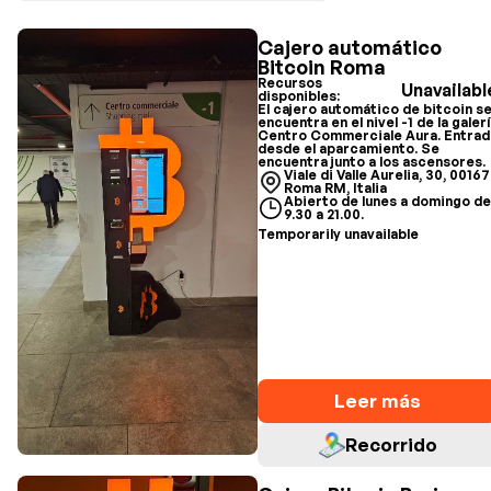
Cajero automático
Bitcoin Roma
Recursos
Unavailabl
disponibles:
El cajero automático de bitcoin s
encuentra en el nivel -1 de la galer
Centro Commerciale Aura. Entrad
desde el aparcamiento. Se
encuentra junto a los ascensores.
Viale di Valle Aurelia, 30, 00167
Roma RM, Italia
Abierto de lunes a domingo d
9.30 a 21.00.
Temporarily unavailable
Leer más
Recorrido