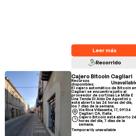
Leer más
Recorrido
Cajero Bitcoin Cagliari
Recursos
Unavailabl
disponibles:
El cajero automático de Bitcoin e
Cagliari se encuentra junto al
proveedor de cortinas Le Mille E
Una Tenda Di Aldo De Agostini y
está abierto las 24 horas del día,
los 7 días de la semana.
Via Riva Villasanta, 17, 09134
Cagliari CA, Italia
Cajero Bitcoin está abierto 2
horas del día, 7 días de la
semana.
Temporarily unavailable