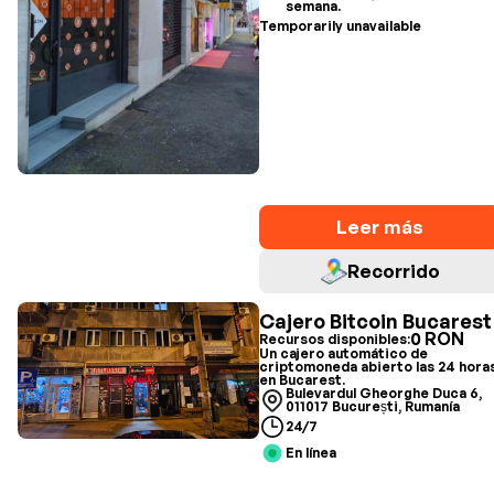
semana.
Temporarily unavailable
Leer más
Recorrido
Cajero Bitcoin Bucarest
0 RON
Recursos disponibles:
Un cajero automático de
criptomoneda abierto las 24 hora
en Bucarest.
Bulevardul Gheorghe Duca 6,
011017 București, Rumanía
24/7
En línea