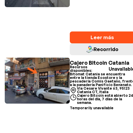
Leer más
Recorrido
Cajero Bitcoin Catania
Recursos
Unavailabl
disponibles:
Bitomat Catania se encuentra
entre la tienda Ecostore y la
pescadería Comis Gaetano, frent
a la panadería Panificio Benenato.
Via Cesare Vivante 63, 95123
Catania CT, Italia
Cajero Bitcoin está abierto 2
horas del día, 7 días de la
semana.
Temporarily unavailable