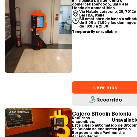
En la planta baja del centro
comercial Ipercoop, junto a la
tienda de comestibles.
Via Natale Loiacono, 20, 70126
Bari BA, Italia
Bitomat abre de lunes a sábad
de 8:00 a 21:00 y los domingos
de 10:00 a 21:00.
Temporarily unavailable
Leer más
Recorrido
Cajero Bitcoin Bolonia
Recursos
Unavailabl
disponibles:
Este cajero automático de Bitcoi
en Bolonia se encuentra junto a
Borgoceramica Pavimenti e
Arredo Bagno.