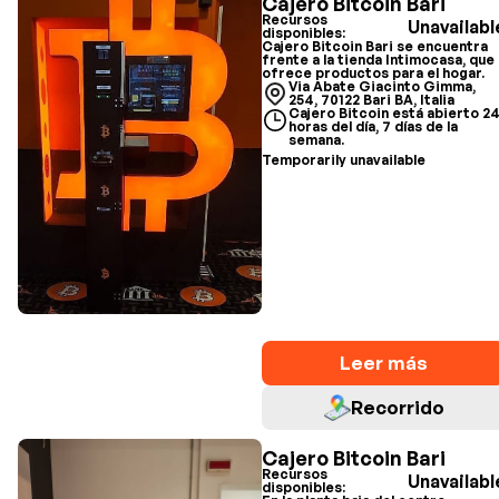
Cajero Bitcoin Bari
Recursos
Unavailabl
disponibles:
Cajero Bitcoin Bari se encuentra
frente a la tienda Intimocasa, que
ofrece productos para el hogar.
Via Abate Giacinto Gimma,
254, 70122 Bari BA, Italia
Cajero Bitcoin está abierto 2
horas del día, 7 días de la
semana.
Temporarily unavailable
Leer más
Recorrido
Cajero Bitcoin Bari
Recursos
Unavailabl
disponibles: