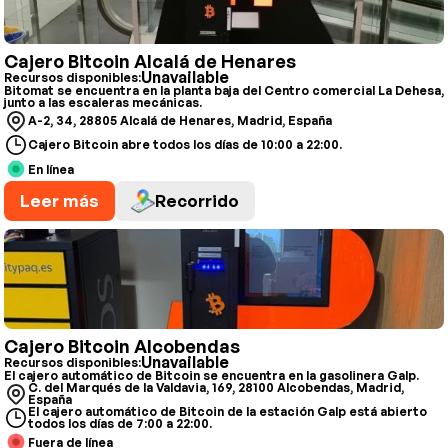
Cajero Bitcoin Alcalá de Henares
Unavailable
Recursos disponibles:
Bitomat se encuentra en la planta baja del Centro comercial La Dehesa,
junto a las escaleras mecánicas.
A-2, 34, 28805 Alcalá de Henares, Madrid, España
Cajero Bitcoin abre todos los días de 10:00 a 22:00.
En línea
Leer más
Recorrido
Cajero Bitcoin Alcobendas
Unavailable
Recursos disponibles:
El cajero automático de Bitcoin se encuentra en la gasolinera Galp.
C. del Marqués de la Valdavia, 169, 28100 Alcobendas, Madrid,
España
El cajero automático de Bitcoin de la estación Galp está abierto
todos los días de 7:00 a 22:00.
Fuera de línea