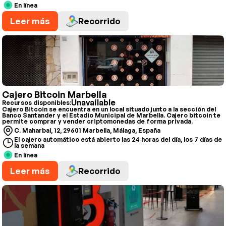
En línea
Leer más
Recorrido
Cajero Bitcoin Marbella
Unavailable
Recursos disponibles:
Cajero Bitcoin se encuentra en un local situado junto a la sección del
Banco Santander y el Estadio Municipal de Marbella. Cajero bitcoin te
permite comprar y vender criptomonedas de forma privada.
C. Maharbal, 12, 29601 Marbella, Málaga, España
El cajero automático está abierto las 24 horas del día, los 7 días de
la semana
En línea
Leer más
Recorrido