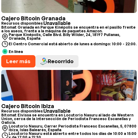
Cajero Bitcoin Granada
Unavailable
Recursos disponibles:
Bitomat Granada en Parque Kinépolis se encuentra en el pasillo frente
a los aseos, frente a la máquina de paquetes Amazon.
Parque Kinépolis, Calle Blvd. Billy Wilder, 24, 18197 Pulianas,
Granada, España
El Centro Comercial está abierto de lunes a domingo: 10:00 - 22:00.
En línea
Leer más
Recorrido
Cajero Bitcoin Ibiza
Unavailable
Recursos disponibles:
Bitomat Eivissa se encuentra en Locutorio Nasuru al lado de Western
Union, cerca de la intersección de Periodista Francesc Escanellas y
Galicia.
Locutorio Nasuru, Carrer Periodista Francesc Escanellas, 5, 07800
Ibiza, Islas Baleares, España
Locutorio Nasuru está abierto entre todos los días de 10:00 a 15:00
y de 17:00 a 21:30.