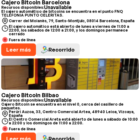
Cajero Bitcoin Barcelona
Unavailable
Recursos disponibles:
El cajero automático de bitcoins se encuentra en el punto FNQ
TELEFONIA PUNTO CELERITAS.
Carrer del Moianès, 79, Sants-Montjuïc, 08014 Barcelona, España
El cajero automático está abierto de lunes a viernes de 11:00 a
22:00, los sábados de 12:00 a 21:00, y los domingos permanece
cerrado
Fuera de línea
Leer más
Recorrido
Cajero Bitcoin Bilbao
Unavailable
Recursos disponibles:
Cajero Bitcoin se encuentra en el nivel 0, cerca del casillero de
paquetes.
Perúri Auzoa, 33, Centro Comercial Artea, 48940 Leioa, Vizcaya,
España
El Centro Comercial Areta está abierto de lunes a sábado de 10:00
a 22:00 y los domingos de 11:00 a 22:00.
Fuera de línea
Leer más
Recorrido