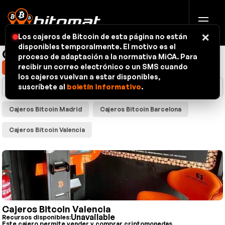
×
Los cajeros de Bitcoin de esta página no están
disponibles temporalmente. El motivo es el
Cajeros automáticos - mapa
proceso de adaptación a la normativa MiCA. Para
recibir un correo electrónico o un SMS cuando
Mostrar mi ubicación
los cajeros vuelvan a estar disponibles,
suscríbete al
boletín informativo
.
Cajeros Bitcoin Madrid
Cajeros Bitcoin Barcelona
Cajeros Bitcoin Valencia
Cajeros Bitcoin Valencia
Unavailable
Recursos disponibles:
Este cajero permite vender y comprar criptomonedas.