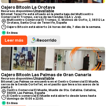
Cajero Bitcoin La Orotava
Unavailable
Recursos disponibles:
Bitomat Tenerife está situado en la planta baja del Multicentro
Comercial El Trompo, cerca de las tiendas C&A y Jysk.
Multicentro Comercial El Trompo, C. Molinos de Gofio, 2, 38312 La
Orotava, Santa Cruz de Tenerife, España
Cajero Bitcoin está abierto 24 horas del día, 7 días de la semana.
En línea
Leer más
Recorrido
Cajero Bitcoin Las Palmas de Gran Canaria
Unavailable
Recursos disponibles:
Bitomat Las Palmas se encuentra en el Centro Comercial El Muelle,
cerca de la tienda Cortefiel, en el pasillo que lleva a los aseos de la
planta 0.
Centro Comercial El Muelle, Muelle de Sta. Catalina. Catalina,
35008, Las Palmas, España
El Centro comercial El Muelle está abierto desde lunes hasta
domingo de 10:00 a 22:00.
En línea