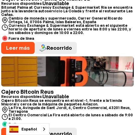
Unavailable
Recursos disponibles:
Bitomat Palma at Currency Exchange & Supermarket Ria se encuentra
junto a la lavandería autoservicio La Colada y frente al restaurante Las
Cañas.
Cambio de moneda y supermercado, Carrer General Ricardo
Ortega, 14, 07006 Palma, Islas Baleares, España
Currency Exchange & Supermarket está abierto en el siguiente
horario de apertura: de lunes a viernes entre las 8:00 y las 22:00, y
los sábados y domingos de 10:00 a 22:00.
Fuera de línea
Leer más
Recorrido
Cajero Bitcoin Reus
Unavailable
Recursos disponibles:
Cajero Bitcoin Reus se encuentra en el nivel -1, frente a la tienda
Mayoral y cerca de la máquina de paquetes Amazon.
La Fira, Avinguda de Sant Jordi, 6, Centro Comercial, 43201 Reus,
Tarragona
El Centro Comercial La Fira está abierto de lunes a sábado de 9:00
a 21:00.
En línea
Español
Leer más
Recorrido