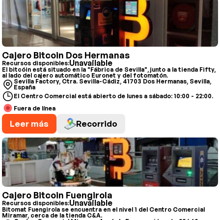
Cajero Bitcoin Dos Hermanas
Unavailable
Recursos disponibles:
El bitcóin está situado en la "Fábrica de Sevilla", junto a la tienda Fifty,
al lado del cajero automático Euronet y del fotomatón.
Sevilla Factory, Ctra. Sevilla-Cádiz, 41703 Dos Hermanas, Sevilla,
España
El Centro Comercial está abierto de lunes a sábado: 10:00 - 22:00.
Fuera de línea
Leer más
Recorrido
Cajero Bitcoin Fuengirola
Unavailable
Recursos disponibles:
Bitomat Fuengirola se encuentra en el nivel 1 del Centro Comercial
Miramar, cerca de la tienda C&A.