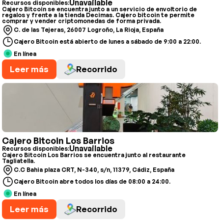
Unavailable
Recursos disponibles:
Cajero Bitcoin se encuentra junto a un servicio de envoltorio de
regalos y frente a la tienda Decimas. Cajero bitcoin te permite
comprar y vender criptomonedas de forma privada.
C. de las Tejeras, 26007 Logroño, La Rioja, España
Cajero Bitcoin está abierto de lunes a sábado de 9:00 a 22:00.
En línea
Leer más
Recorrido
Cajero Bitcoin Los Barrios
Unavailable
Recursos disponibles:
Cajero Bitcoin Los Barrios se encuentra junto al restaurante
Tagliatella.
C.C Bahia plaza CRT, N-340, s/n, 11379, Cádiz, España
Cajero Bitcoin abre todos los días de 08:00 a 24:00.
En línea
Leer más
Recorrido