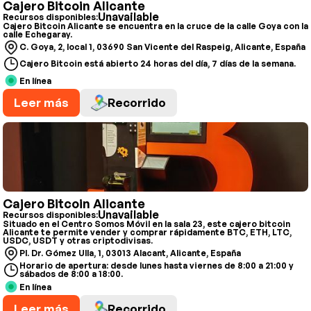
Cajero Bitcoin Alicante
Unavailable
Recursos disponibles:
Cajero Bitcoin Alicante se encuentra en la cruce de la calle Goya con la
calle Echegaray.
C. Goya, 2, local 1, 03690 San Vicente del Raspeig, Alicante, España
Cajero Bitcoin está abierto 24 horas del día, 7 días de la semana.
En línea
Leer más
Recorrido
Cajero Bitcoin Alicante
Unavailable
Recursos disponibles:
Situado en el Centro Somos Móvil en la sala 23, este cajero bitcoin
Alicante te permite vender y comprar rápidamente BTC, ETH, LTC,
USDC, USDT y otras criptodivisas.
Pl. Dr. Gómez Ulla, 1, 03013 Alacant, Alicante, España
Horario de apertura: desde lunes hasta viernes de 8:00 a 21:00 y
sábados de 8:00 a 18:00.
En línea
Leer más
Recorrido