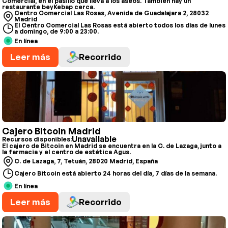
Comercial, en el pasillo que lleva a los aseos. También hay un
restaurante beyKebap cerca.
Centro Comercial Las Rosas, Avenida de Guadalajara 2, 28032
Madrid
El Centro Comercial Las Rosas está abierto todos los días de lunes
a domingo, de 9:00 a 23:00.
En línea
Leer más
Recorrido
Cajero Bitcoin Madrid
Unavailable
Recursos disponibles:
El cajero de Bitcoin en Madrid se encuentra en la C. de Lazaga, junto a
la farmacia y el centro de estética Agus.
C. de Lazaga, 7, Tetuán, 28020 Madrid, España
Cajero Bitcoin está abierto 24 horas del día, 7 días de la semana.
En línea
Leer más
Recorrido