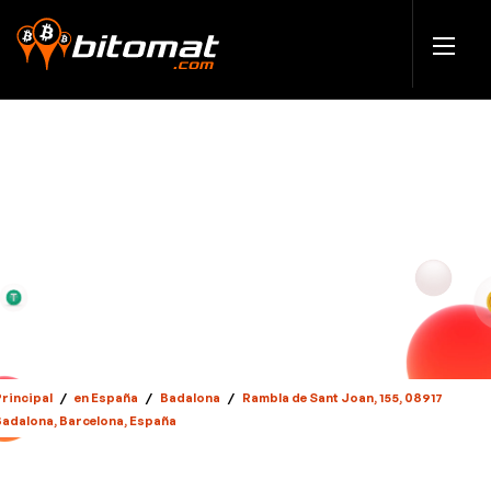
Principal
/
en España
/
Badalona
/
Rambla de Sant Joan, 155, 08917
Badalona, Barcelona, España