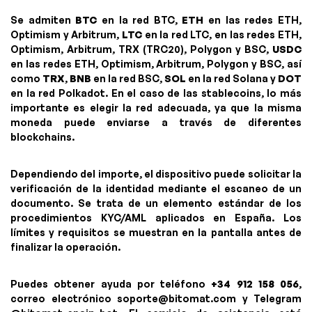
Se admiten
BTC
en la red BTC,
ETH
en las redes ETH,
Optimism y Arbitrum,
LTC
en la red LTC, en las redes ETH,
Optimism, Arbitrum, TRX (TRC20), Polygon y BSC,
USDC
en las redes ETH, Optimism, Arbitrum, Polygon y BSC, así
como
TRX
,
BNB
en la red BSC,
SOL
en la red Solana y
DOT
en la red Polkadot. En el caso de las stablecoins, lo más
importante es elegir la red adecuada, ya que la misma
moneda puede enviarse a través de diferentes
blockchains.
Dependiendo del importe, el dispositivo puede solicitar la
verificación de la identidad mediante el escaneo de un
documento. Se trata de un elemento estándar de los
procedimientos KYC/AML aplicados en España. Los
límites y requisitos se muestran en la pantalla antes de
finalizar la operación.
Puedes obtener ayuda por teléfono
+34 912 158 056
,
correo electrónico
soporte@bitomat.com
y Telegram