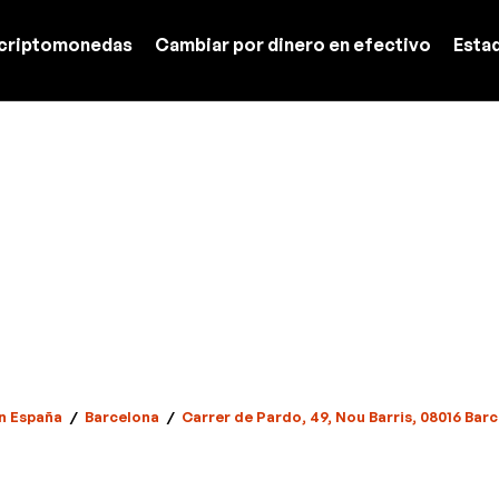
criptomonedas
Cambiar por dinero en efectivo
Esta
n España
/
Barcelona
/
Carrer de Pardo, 49, Nou Barris, 08016 Bar