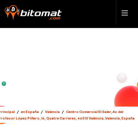
Principal
/
en España
/
Valencia
/
Centro Comercial El Saler, Av. del
Profesor López Piñero, 16, Quatre Carreres, 46013 València, Valencia, España