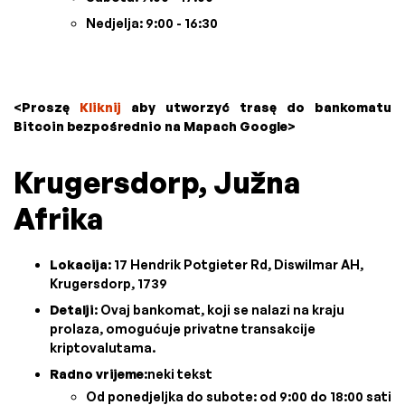
Nedjelja: 9:00 - 16:30
<Proszę
Kliknij
aby utworzyć trasę do bankomatu
Bitcoin bezpośrednio na Mapach Google>
Krugersdorp, Južna
Afrika
Lokacija
: 17 Hendrik Potgieter Rd, Diswilmar AH,
Krugersdorp, 1739
Detalji
: Ovaj bankomat, koji se nalazi na kraju
prolaza, omogućuje privatne transakcije
kriptovalutama.
Radno vrijeme
:neki tekst
Od ponedjeljka do subote: od 9:00 do 18:00 sati