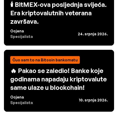
🕯️ BitMEX-ova posljednja svijeća.
Era kriptovalutnih veterana
završava.
Ocjena
24. srpnja 2026.
Specijalista
Čuo sam to na Bitcoin bankomatu
🔥 Pakao se zaledio! Banke koje
godinama napadaju kriptovalute
same ulaze u blockchain!
Ocjena
10. srpnja 2026.
Specijalista