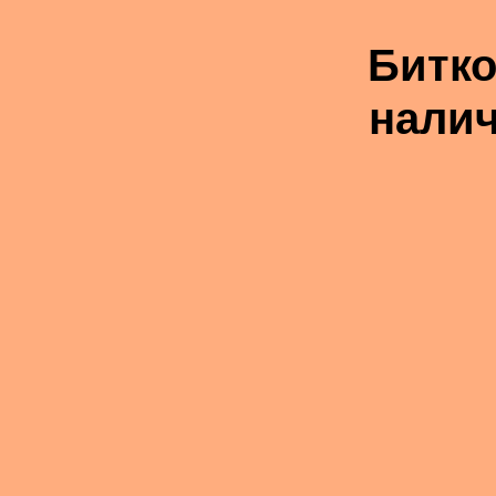
Битко
налич