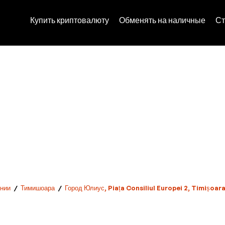
Купить криптовалюту
Обменять на наличные
Ст
нии
/
Тимишоара
/
Город Юлиус, Piața Consiliul Europei 2, Timișoa