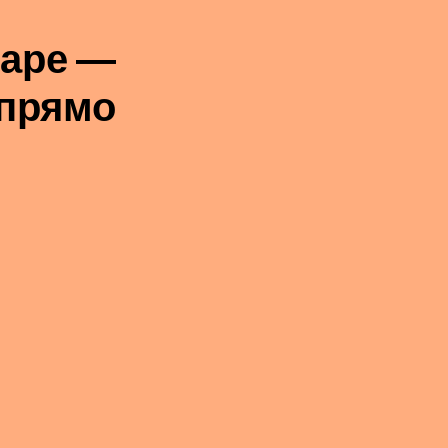
оаре —
 прямо