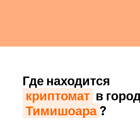
Где находится
криптомат
в горо
Тимишоара
?