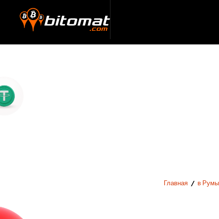
Главная
/
в Румы