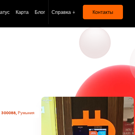
атус
Карта
Блог
Справка
Контакты
ra 300088, Румыния