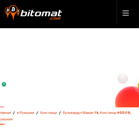
Главная
/
в Румынии
/
Констанца
/
Бульвардул Мамая 75, Констанца 900178,
Румыния