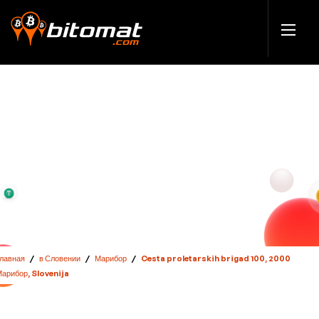
Главная
/
в Словении
/
Марибор
/
Cesta proletarskih brigad 100, 2000
арибор, Slovenija