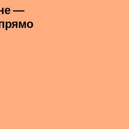
не —
 прямо