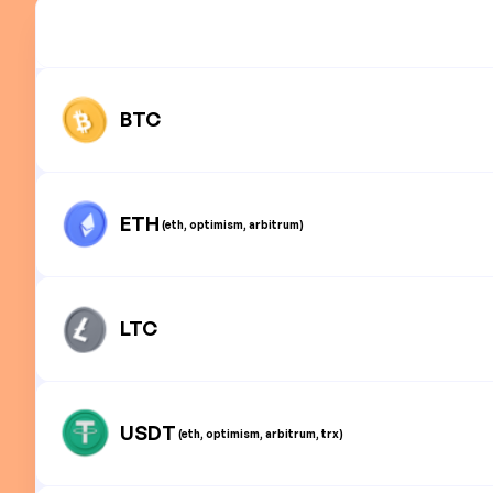
BTC
ETH
(eth, optimism, arbitrum)
LTC
USDT
(eth, optimism, arbitrum, trx)