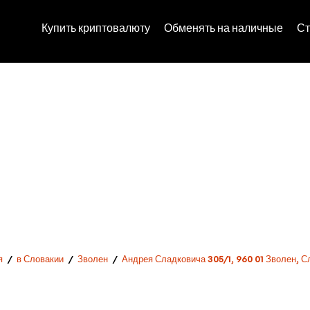
Купить криптовалюту
Обменять на наличные
Ст
я
/
в Словакии
/
Зволен
/
Андрея Сладковича 305/1, 960 01 Зволен, С