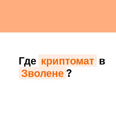
Где
криптомат
в
Зволене
?